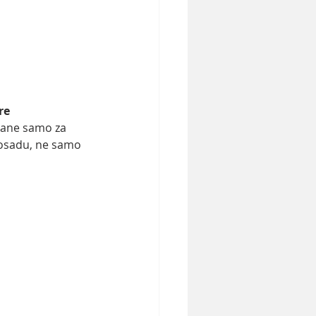
re
́ane samo za 
 posadu, ne samo 