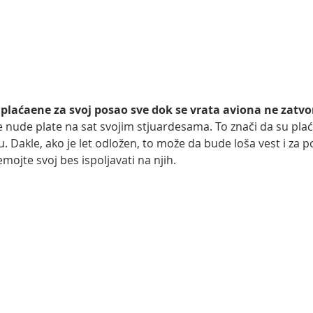
 plaćaene za svoj posao sve dok se vrata aviona ne zatvo
nude plate na sat svojim stjuardesama. To znači da su plac
u. Dakle, ako je let odložen, to može da bude loša vest i za
ojte svoj bes ispoljavati na njih.