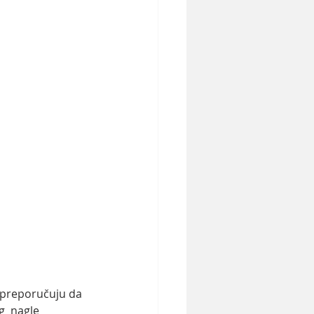
 preporučuju da 
g  nagle 