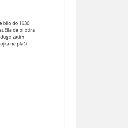
 bilo do 1930. 
učila da pilotira 
 dugo zatim 
ojka ne plaši 