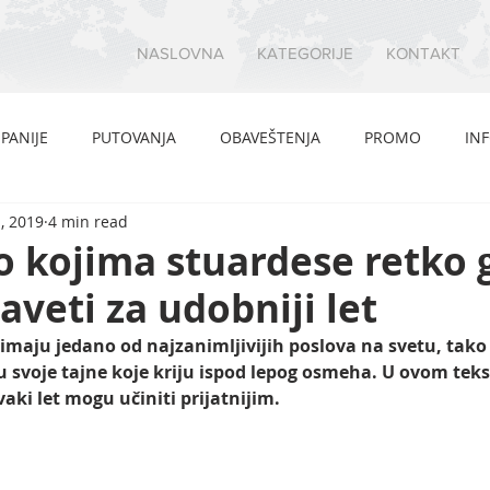
NASLOVNA
KATEGORIJE
KONTAKT
PANIJE
PUTOVANJA
OBAVEŠTENJA
PROMO
IN
, 2019
4 min read
 o kojima stuardese retko
saveti za udobniji let
 imaju jedano od najzanimljivijih poslova na svetu, tako
u svoje tajne koje kriju ispod lepog osmeha. U ovom tek
vaki let mogu učiniti prijatnijim. 