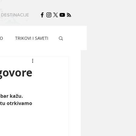
DESTINACIJE
FO
TRIKOVI I SAVETI
 govore
 bar kažu. 
stu otrkivamo 