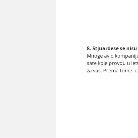
8. Stjuardese se nisu
Mnoge avio kompanije 
sate koje provdu u let
za vas. Prema tome nem