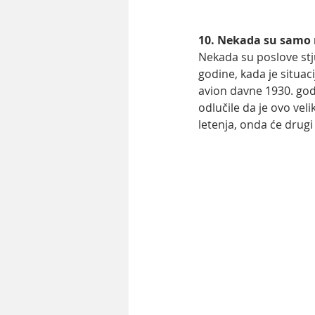
10. Nekada su samo 
Nekada su poslove stj
godine, kada je situac
avion davne 1930. god
odlučile da je ovo vel
letenja, onda će drugi