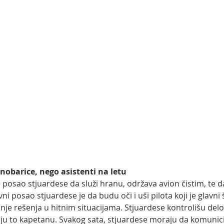
onobarice, nego asistenti na letu
e posao stjuardese da služi hranu, održava avion čistim, te d
i posao stjuardese je da budu oči i uši pilota koji je glavni š
je rešenja u hitnim situacijama. Stjuardese kontrolišu delo
aju to kapetanu. Svakog sata, stjuardese moraju da komunici