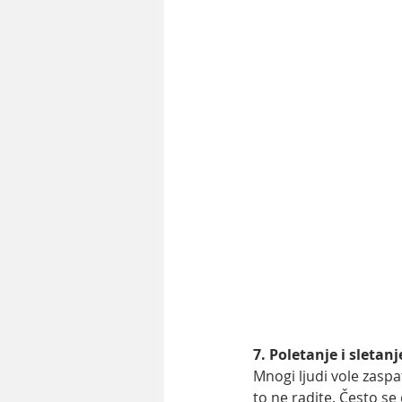
7. Poletanje i sletan
Mnogi ljudi vole zasp
to ne radite. Često se