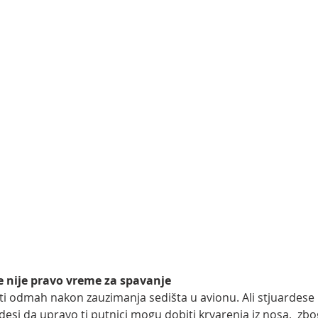
je nije pravo vreme za spavanje
ati odmah nakon zauzimanja sedišta u avionu. Ali stjuardese
 desi da upravo ti putnici mogu dobiti krvarenja iz nosa,  zbo