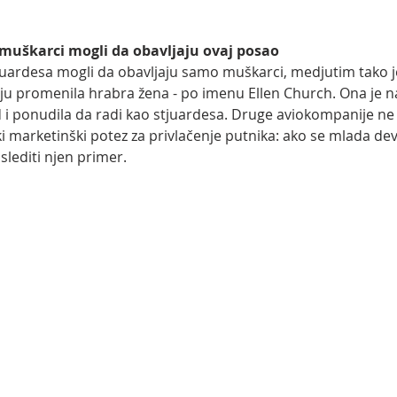
muškarci mogli da obavljaju ovaj posao
uardesa mogli da obavljaju samo muškarci, medjutim tako je
iju promenila hrabra žena - po imenu Ellen Church. Ona je na
 i ponudila da radi kao stjuardesa. Druge aviokompanije ne
iki marketinški potez za privlačenje putnika: ako se mlada dev
 slediti njen primer.