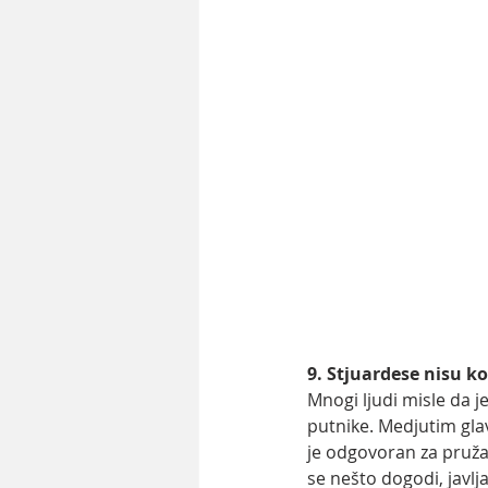
9. Stjuardese nisu k
Mnogi ljudi misle da j
putnike. Medjutim glavn
je odgovoran za pružan
se nešto dogodi, javlj