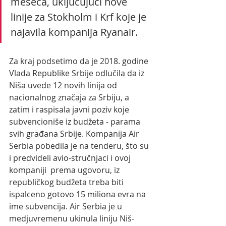
meseca, uključujući nove 
linije za Stokholm i Krf koje je 
najavila kompanija Ryanair.
Za kraj podsetimo da je 2018. godine 
Vlada Republike Srbije odlučila da iz 
Niša uvede 12 novih linija od 
nacionalnog značaja za Srbiju, a 
zatim i raspisala javni poziv koje 
subvencioniše iz budžeta - parama 
svih građana Srbije. Kompanija Air 
Serbia pobedila je na tenderu, što su 
i predvideli avio-stručnjaci i ovoj 
kompaniji  prema ugovoru, iz 
republičkog budžeta treba biti 
ispalceno gotovo 15 miliona evra na 
ime subvencija. Air Serbia je u 
medjuvremenu ukinula liniju Niš-