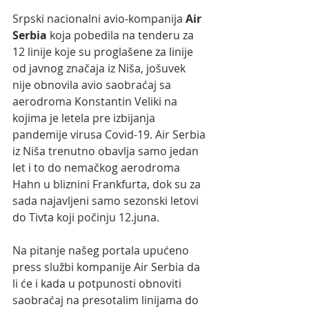
Srpski nacionalni avio-kompanija 
Air 
Serbia
 koja pobedila na tenderu za 
12 linije koje su proglašene za linije 
od javnog značaja iz Niša, jošuvek 
nije obnovila avio saobraćaj sa 
aerodroma Konstantin Veliki na 
kojima je letela pre izbijanja 
pandemije virusa Covid-19. Air Serbia 
iz Niša trenutno obavlja samo jedan 
let i to do nemačkog aerodroma 
Hahn u bliznini Frankfurta, dok su za 
sada najavljeni samo sezonski letovi 
do Tivta koji počinju 12.juna.
Na pitanje našeg portala upućeno 
press službi kompanije Air Serbia da 
li će i kada u potpunosti obnoviti 
saobraćaj na presotalim linijama do 