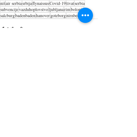
niš
air serbia
srbija
flynaissus
Covid-19
tivat
serbia
subvencije
vazduhoplovstvo
ljubljana
rim
bolonja
salcburg
badenbaden
hanover
goteborg
nirnberg
Recent Posts
See All