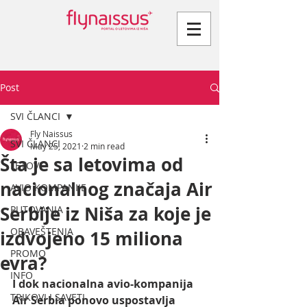
Post
SVI ČLANCI
Fly Naissus
SVI ČLANCI
May 25, 2021
2 min read
Šta je sa letovima od
LETOVI
nacionalnog značaja Air
AVIO KOMPANIJE
Serbije iz Niša za koje je
PUTOVANJA
OBAVEŠTENJA
izdvojeno 15 miliona
PROMO
evra?
INFO
I dok nacionalna avio-kompanija 
TRIKOVI I SAVETI
Air Serbia ponovo uspostavlja 