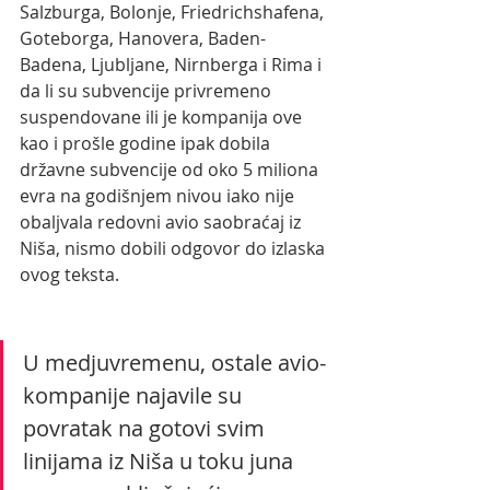
Salzburga, Bolonje, Friedrichshafena, 
Goteborga, Hanovera, Baden-
Badena, Ljubljane, Nirnberga i Rima i 
da li su subvencije privremeno 
suspendovane ili je kompanija ove 
kao i prošle godine ipak dobila 
državne subvencije od oko 5 miliona 
evra na godišnjem nivou iako nije 
obaljvala redovni avio saobraćaj iz 
Niša, nismo dobili odgovor do izlaska 
ovog teksta.
U medjuvremenu, ostale avio-
kompanije najavile su 
povratak na gotovi svim 
linijama iz Niša u toku juna 