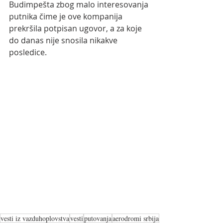
Budimpešta zbog malo interesovanja 
putnika čime je ove kompanija 
prekršila potpisan ugovor, a za koje 
do danas nije snosila nikakve 
posledice.
vesti iz vazduhoplovstva
vesti
putovanja
aerodromi srbija