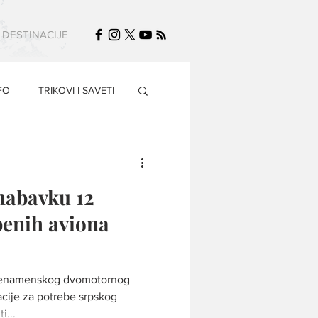
DESTINACIJE
FO
TRIKOVI I SAVETI
nabavku 12
benih aviona
išenamenskog dvomotornog
cije za potrebe srpskog
i...