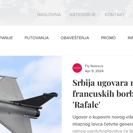
NASLOVNA
KATEGORIJE
KONTAKT
PANIJE
PUTOVANJA
OBAVEŠTENJA
PROMO
IN
Fly Naissus
Apr 9, 2024
Srbija ugovara 
francuskih bor
'Rafale'
Ugovor o kupovini novog v
mlaznog lovca četvrte genera
ratnog vazduhoplovstva će bit