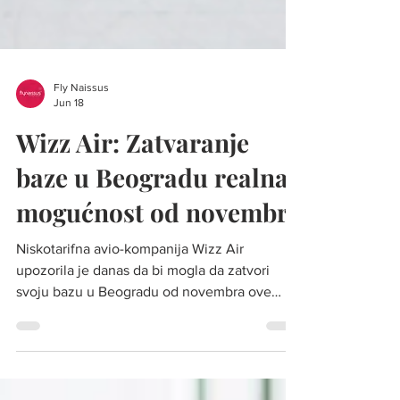
Fly Naissus
Jun 18
Wizz Air: Zatvaranje
baze u Beogradu realna
mogućnost od novembra
Niskotarifna avio-kompanija Wizz Air
upozorila je danas da bi mogla da zatvori
svoju bazu u Beogradu od novembra ove
godine ukoliko ostanu na snazi nova pravila
koja je usvojio Direktorat civilnog
vazduhoplovstva Srbije. Foto: exyuaviation