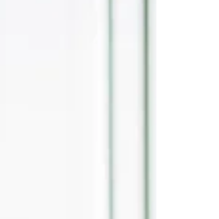
Na konferenciji za medije održanoj u
Beogradu, predstavnici kompanije istakli su
da ne žele da donesu takvu odluku, ali da će
ona morati da bude razmotrena u veoma
skorom roku ukoliko se ne pronađe rešenje sa
nadležnim institucijama. Direkt