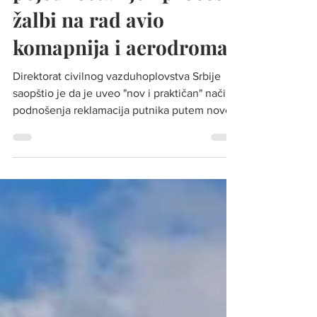
Direktorat: "Olakšan i
pojednostavljen proces
žalbi na rad avio
komapnija i aerodroma"
Direktorat civilnog vazduhoplovstva Srbije
saopštio je da je uveo "nov i praktičan" način
podnošenja reklamacija putnika putem nove
web...