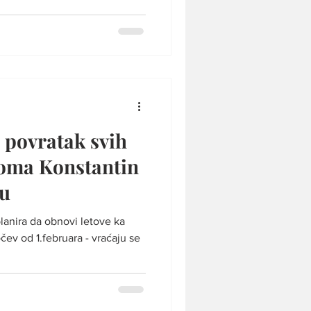
 povratak svih
roma Konstantin
ru
lanira da obnovi letove ka
čev od 1.februara - vraćaju se