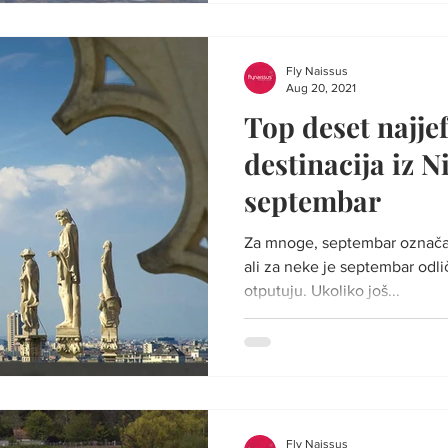
Fly Naissus
Aug 20, 2021
Top deset najjef
destinacija iz Niša do 10
septembar
Za mnoge, septembar označav
ali za neke je septembar odlič
otputuju. Ukoliko još...
Fly Naissus