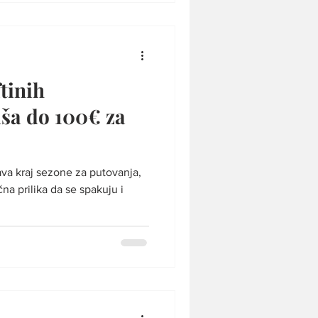
tinih
0€ za
a kraj sezone za putovanja,
na prilika da se spakuju i