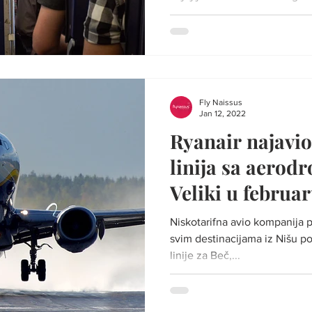
Fly Naissus
Jan 12, 2022
Ryanair najavio
linija sa aerod
Veliki u februa
Niskotarifna avio kompanija p
svim destinacijama iz Nišu po
linije za Beč,...