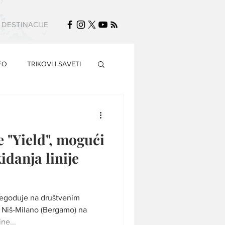
DESTINACIJE
FO
TRIKOVI I SAVETI
je "Yield", mogući
idanja linije
 negoduje na društvenim
 Niš-Milano (Bergamo) na
ne...