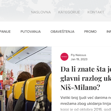
NASLOVNA
KATEGORIJE
KONTAKT
PANIJE
PUTOVANJA
OBAVEŠTENJA
PROMO
IN
Fly Naissus
Jan 19, 2023
Da li znate šta 
glavni razlog uk
Niš-Milano?
Veliki broj ljudi već danima
mrežama zbog ukidanja linija
kojoj je od oktobra 2016. godi