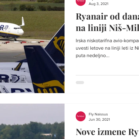
Aug 3, 2021
Ryanair od dana
na liniji Niš-M
Irska niskotarifna avio-kompanija Ryanai
uvesti letove na liniji leti iz
puta nedeljno...
Fly Naissus
Jun 30, 2021
Nove izmene Ry