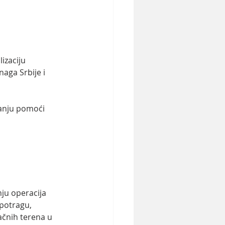
izaciju 
aga Srbije i 
žanju pomoći 
ju operacija 
potragu, 
pačnih terena u 