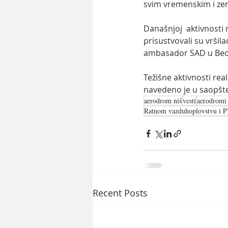
svim vremenskim i zem
Današnjoj  aktivnosti
prisustvovali su vršil
ambasador SAD u Beog
Težišne aktivnosti rea
navedeno je u saopšt
aerodrom niš
vesti
aerodromi 
Ratnom vazduhoplovstvu i P
Recent Posts