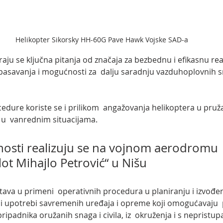
Helikopter Sikorsky HH-60G Pave Hawk Vojske SAD-a
u se ključna pitanja od značaja za bezbednu i efikasnu real
pasavanja i mogućnosti za  dalju saradnju vazduhoplovnih sn
cedure koriste se i prilikom  angažovanja helikoptera u pru
 u  vanrednim situacijama.
vnosti realizuju se na vojnom aerodromu 
ot Mihajlo Petrović“ u Nišu
tava u primeni  operativnih procedura u planiranju i izvođen
a i upotrebi savremenih uređaja i opreme koji omogućavaju  
pripadnika oružanih snaga i civila, iz  okruženja i s nepristu