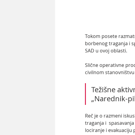
Tokom posete razmatraj
borbenog traganja i s
SAD u ovoj oblasti. 
Slične operativne pro
civilnom stanovništvu
Težišne akti
„Narednik-pil
Reč je o razmeni iskus
traganja i  spasavanj
lociranje i evakuaciju 