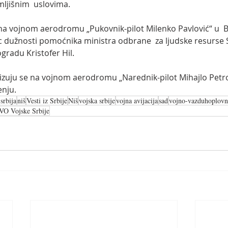
ljišnim  uslovima.
 na vojnom aerodromu „Pukovnik-pilot Milenko Pavlović“ u  Ba
ac dužnosti pomoćnika ministra odbrane  za ljudske resurse S
radu Kristofer Hil.
lizuju se na vojnom aerodromu „Narednik-pilot Mihajlo Petro
enju.
srbija
niš
Vesti iz Srbije
Niš
vojska srbije
vojna avijacija
sad
vojno-vazduhoplovn
VO Vojske Srbije