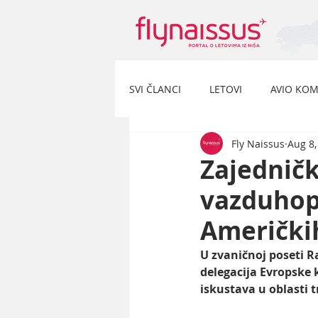
SVI ČLANCI
LETOVI
AVIO KOM
Fly Naissus
Aug 8,
Zajedničk
vazduhop
Američkih
U zvaničnoj poseti R
delegacija Evropske
iskustava u oblasti 