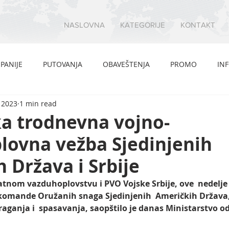
NASLOVNA
KATEGORIJE
KONTAKT
PANIJE
PUTOVANJA
OBAVEŠTENJA
PROMO
IN
 2023
1 min read
a trodnevna vojno-
lovna vežba Sjedinjenih
 Država i Srbije
atnom vazduhoplovstvu i PVO Vojske Srbije, ove  nedelje 
 komande Oružanih snaga Sjedinjenih  Američkih Država,
traganja i  spasavanja, saopštilo je danas Ministarstvo o