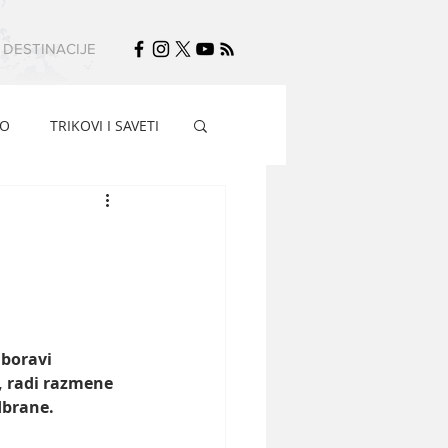
DESTINACIJE
FO
TRIKOVI I SAVETI
boravi 
 radi razmene 
dbrane.