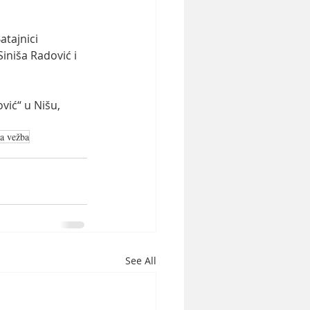
tajnici 
iniša Radović i 
vić“ u Nišu, 
a vežba
See All