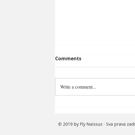
Comments
Write a comment...
Od simbola razvoja do
ivice kolapsa: Ko će
snositi odgovornost za
© 2019 by Fly Naissus · Sva prava za
urušavanje Aerodroma