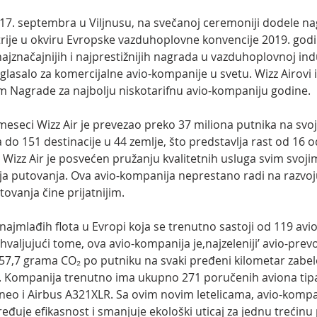
17. septembra u Viljnusu, na svečanoj ceremoniji dodele n
ije u okviru Evropske vazduhoplovne konvencije 2019. god
ajznačajnijih i najprestižnijih nagrada u vazduhoplovnoj indu
glasalo za komercijalne avio-kompanije u svetu. Wizz Airovi iz
 Nagrade za najbolju niskotarifnu avio-kompaniju godine.
meseci Wizz Air je prevezao preko 37 miliona putnika na svo
 do 151 destinacije u 44 zemlje, što predstavlja rast od 16 
Wizz Air je posvećen pružanju kvalitetnih usluga svim svoji
raja putovanja. Ova avio-kompanija neprestano radi na razvo
ovanja čine prijatnijim. 
najmlađih flota u Evropi koja se trenutno sastoji od 119 av
hvaljujući tome, ova avio-kompanija je,najzeleniji’ avio-prevo
57,7 grama CO₂ po putniku na svaki pređeni kilometar zabe
. Kompanija trenutno ima ukupno 271 poručenih aviona tipa
eo i Airbus A321XLR. Sa ovim novim letelicama, avio-kompan
đuje efikasnost i smanjuje ekološki uticaj za jednu trećinu