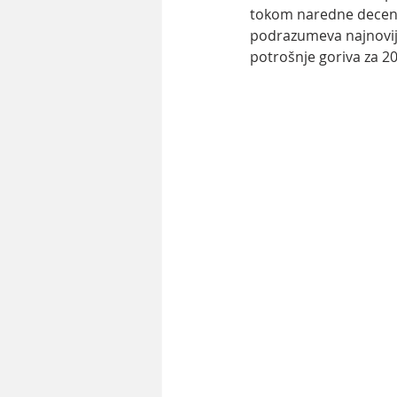
tokom naredne decenije
podrazumeva najnovije 
potrošnje goriva za 2