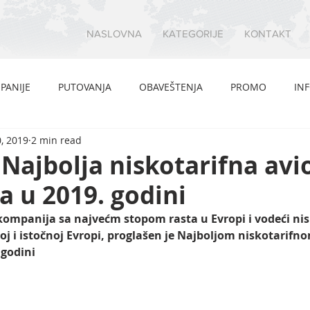
NASLOVNA
KATEGORIJE
KONTAKT
PANIJE
PUTOVANJA
OBAVEŠTENJA
PROMO
IN
, 2019
2 min read
- Najbolja niskotarifna avi
 u 2019. godini
-kompanija sa najvećm stopom rasta u Evropi i vodeći nis
oj i istočnoj Evropi, proglašen je Najboljom niskotarifno
godini