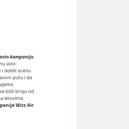
 avio-kompaniju 
nu avio-
i dobili ocenu 
avom putu i da 
tajemo 
se bliži broju od 
na letovima 
panije Wizz Air 