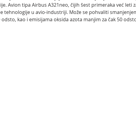
. Avion tipa Airbus A321neo, čijih šest primeraka već leti z
tehnologije u avio-industriji. Može se pohvaliti smanjenjem
0 odsto, kao i emisijama oksida azota manjim za čak 50 odsto