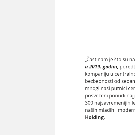
„Čast nam je što su na
u 2019. godini,
 poredt
kompaniju u centralnoj
bezbednosti od sedam
mnogi naši putnici ce
posvećeni ponudi najjef
300 najsavremenijih l
naših mladih i modern
Holding
.