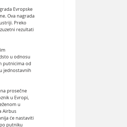
agrada Evropske 
ine. Ova nagrada 
striji. Preko 
uzetni rezultati 
jim 
odsto u odnosu 
m putnicima od 
ju jednostavnih 
iona prosečne 
znik u Evropi, 
leženom u 
 Airbus 
ija će nastaviti 
 po putniku 