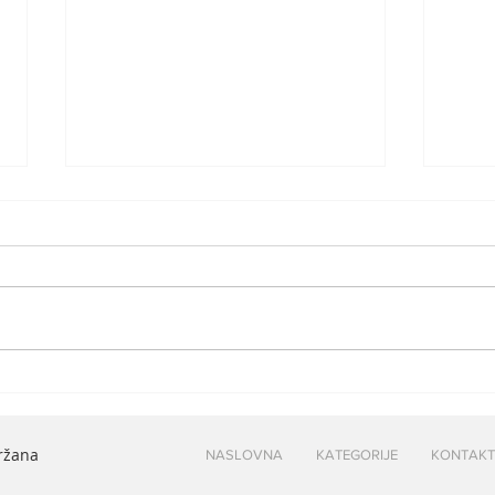
Povratak u devedesete:
Šok:
Razlog ukidanja letova
leto
kompanije Ryanair iz Niša
ovo 
držana
NASLOVNA
KATEGORIJE
KONTAKT
- problemi sa gorivom
Aer