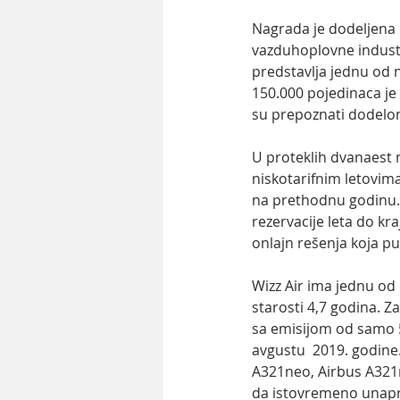
Nagrada je dodeljena 
vazduhoplovne industr
predstavlja jednu od n
150.000 pojedinaca je 
su prepoznati dodelom
U proteklih dvanaest 
niskotarifnim letovima
na prethodnu godinu. 
rezervacije leta do k
onlajn rešenja koja put
Wizz Air ima jednu od 
starosti 4,7 godina. Za
sa emisijom od samo 
avgustu  2019. godine
A321neo, Airbus A321n
da istovremeno unapre