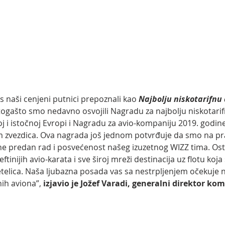
s naši cenjeni putnici prepoznali kao 
Najbolju niskotarifnu
ogašto smo nedavno osvojili Nagradu za najbolju niskotarif
 i istočnoj Evropi i Nagradu za avio-kompaniju 2019. godine 
 zvezdica. Ova nagrada još jednom potvrđuje da smo na pr
ne predan rad i posvećenost našeg izuzetnog WIZZ tima. Os
tinijih avio-karata i sve široj mreži destinacija uz flotu koja 
etelica. Naša ljubazna posada vas sa nestrpljenjem očekuje 
ih aviona”, 
izjavio je Jožef Varadi, generalni direktor kom