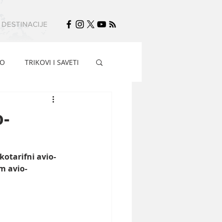
DESTINACIJE
FO
TRIKOVI I SAVETI
o-
kotarifni avio-
m avio-