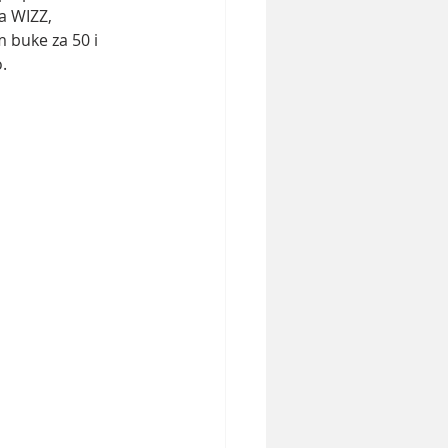
a WIZZ, 
 buke za 50 i 
.