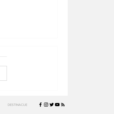
 Ryanair povukao sve
ve iz prodaje – da li je
početak kraja
DESTINACIJE
odroma Konstantin