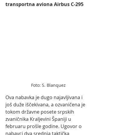
transportna aviona Airbus C-295
Foto: S. Blanquez
Ova nabavka je dugo najavljivana i 
još duže iščekivana, a ozvaničena je 
tokom državne posete srpskih 
zvaničnika Kraljevini Španiji u 
februaru prošle godine. Ugovor o 
nabavci dva srednja taktička 