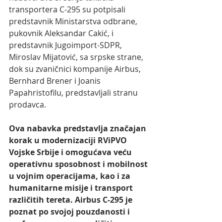
transportera C-295 su potpisali 
predstavnik Ministarstva odbrane, 
pukovnik Aleksandar Cakić, i 
predstavnik Jugoimport-SDPR, 
Miroslav Mijatović, sa srpske strane, 
dok su zvaničnici kompanije Airbus, 
Bernhard Brener i Joanis 
Papahristofilu, predstavljali stranu 
prodavca.
Ova nabavka predstavlja značajan 
korak u modernizaciji RViPVO 
Vojske Srbije i omogućava veću 
operativnu sposobnost i mobilnost 
u vojnim operacijama, kao i za 
humanitarne misije i transport 
različitih tereta. Airbus C-295 je 
poznat po svojoj pouzdanosti i 