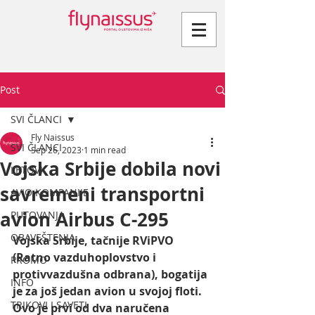
Post
SVI ČLANCI
Fly Naissus
SVI ČLANCI
Sep 26, 2023
1 min read
Vojska Srbije dobila novi
LETOVI
savremeni transportni
AVIO KOMPANIJE
avion Airbus C-295
PUTOVANJA
OBAVEŠTENJA
Vojska Srbije, tačnije RViPVO 
(Ratno vazduhoplovstvo i 
PROMO
protivvazdušna odbrana), bogatija 
INFO
je za još jedan avion u svojoj floti. 
TRIKOVI I SAVETI
Ovo je prvi od dva naručena 