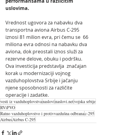
performansama u različitim 
uslovima.
Vrednost ugovora za nabavku dva 
transportna aviona Airbus C-295 
iznosi 81 milion evra, pri čemu se  66 
miliona evra odnosi na nabavku dva 
aviona, dok preostali iznos služi za 
rezervne delove, obuku i podršku. 
Ova investicija predstavlja  značajan 
korak u modernizaciji vojnog 
vazduhoplovstva Srbije i jačanju  
njene sposobnosti za različite 
operacije i zadatke.
vesti iz vazduhoplovstva
naslovi
naslovi.net
vojska srbije
RViPVO
Ratno vazduhoplovstvo i protivvazdušna odbrana
c-295
Airbus
Airbus C-295