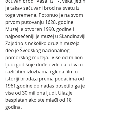
očuvan brod "Vasa" iz 17. veka. Jedini 
je takav sačuvani brod na svetu iz 
toga vremena. Potonuo je na svom 
prvom putovanju 1628. godine. 
Muzej je otvoren 1990. godine i 
najposećeniji je muzej u Skandinaviji. 
Zajedno s nekoliko drugih muzeja 
deo je Švedskog nacionalnog 
pomorskog muzeja.  Više od milion 
ljudi godišnje dođe ovde da uživa u 
različitim izložbama i gleda film o 
istoriji broda,a prema podacima od 
1961.godine do nadas posetilo ga je 
vise od 30 miliona ljudi. Ulaz je 
besplatan ako ste mlađi od 18 
godina.