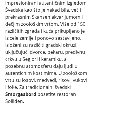
impresionirani autentičnim izgledom 
Švedske kao što je nekad bila, već i 
prekrasnim Skansen akvarijumom i 
dečjim zoološkim vrtom. Više od 150 
različitih zgrada i kuća prikupljeno je 
iz cele zemlje i ponovo sastavljeno. 
Izloženi su različiti gradski okruzi, 
uključujući dvorce, pekaru, predivnu 
crkvu u Seglori i keramiku, a 
posebnu atomosferu daju ljudi u 
autenticnim kostimima. U zoološkom 
vrtu su losovi, medvedi, risovi, vukovi 
i foke. Za tradicionalni švedski 
Smorgasbord
 posetite restoran 
Solliden.