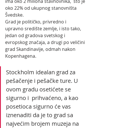
ima oko 2 miliona stavnovnika,  što je 
oko 22% od ukupnog stanovništa 
Švedske. 
Grad je političko, privredno i 
upravno središte zemlje, i isto tako, 
jedan od gradova svetskog i 
evropskog značaja, a drugi po veličini 
grad Skandinavije, odmah nakon 
Kopenhagena. 
Stockholm idealan grad za 
pešačenje i pešačke ture. U 
ovom gradu osetićete se 
sigurno i  prihvaćeno, a kao 
posetioca sigurno će vas 
iznenaditi da je to grad sa 
najvećim brojem muzeja na 