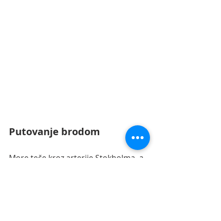
Putovanje brodom
More teče kroz arterije Stokholma, a 
tokom letnjih meseci grad je 
bukvalno preplavljen čamcima svih 
oblika i veličina. Mnogi gradjani 
poseduju letnjikovce na ostrvima 
Skargarden (arhipelaga) i provode 