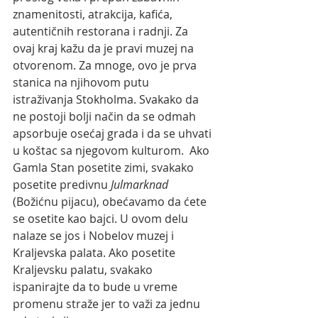
znamenitosti, atrakcija, kafića, 
autentičnih restorana i radnji. Za 
ovaj kraj kažu da je pravi muzej na 
otvorenom. Za mnoge, ovo je prva 
stanica na njihovom putu 
istraživanja Stokholma. Svakako da 
ne postoji bolji način da se odmah 
apsorbuje osećaj grada i da se uhvati 
u koštac sa njegovom kulturom.  Ako 
Gamla Stan posetite zimi, svakako 
posetite predivnu
 Julmarknad 
(Božićnu pijacu), obećavamo da ćete 
se osetite kao bajci. U ovom delu 
nalaze se jos i Nobelov muzej i 
Kraljevska palata. Ako posetite 
Kraljevsku palatu, svakako 
ispanirajte da to bude u vreme 
promenu straže jer to važi za jednu 