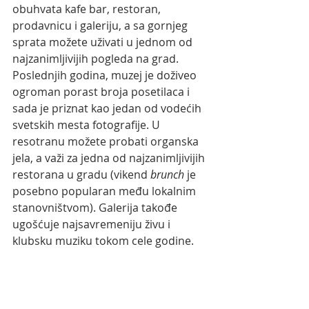
obuhvata kafe bar, restoran, 
prodavnicu i galeriju, a sa gornjeg 
sprata možete uživati u jednom od 
najzanimljivijih pogleda na grad. 
Poslednjih godina, muzej je doživeo 
ogroman porast broja posetilaca i 
sada je priznat kao jedan od vodećih 
svetskih mesta fotografije. U 
resotranu možete probati organska 
jela, a važi za jedna od najzanimljivijih 
restorana u gradu (vikend 
brunch 
je 
posebno popularan među lokalnim 
stanovništvom). Galerija takođe 
ugošćuje najsavremeniju živu i 
klubsku muziku tokom cele godine.