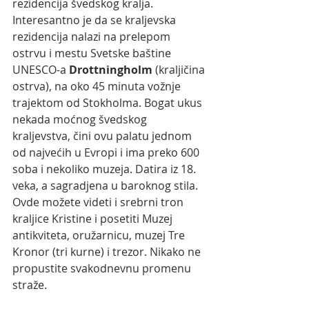
rezidencija švedskog kralja. 
Interesantno je da se kraljevska 
rezidencija nalazi na prelepom 
ostrvu i mestu Svetske baštine 
UNESCO-a 
Drottningholm
 (kraljičina 
ostrva), na oko 45 minuta vožnje 
trajektom od Stokholma. Bogat ukus 
nekada moćnog švedskog 
kraljevstva, čini ovu palatu jednom 
od najvećih u Evropi i ima preko 600 
soba i nekoliko muzeja. Datira iz 18. 
veka, a sagradjena u baroknog stila. 
Ovde možete videti i srebrni tron 
kraljice Kristine i posetiti Muzej 
antikviteta, oružarnicu, muzej Tre 
Kronor (tri kurne) i trezor. Nikako ne 
propustite svakodnevnu promenu 
straže.