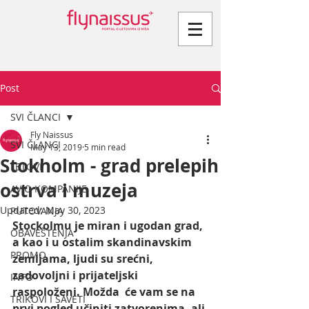
Post
SVI ČLANCI
Fly Naissus
SVI ČLANCI
May 13, 2019
5 min read
Stokholm - grad prelepih
LETOVI
ostrva i muzeja
AVIO KOMPANIJE
Updated:
May 30, 2023
PUTOVANJA
Stockolmu je miran i ugodan grad, 
OBAVEŠTENJA
a kao i u ostalim skandinavskim  
PROMO
zemljama, ljudi su srećni, 
zadovoljni i prijateljski 
INFO
raspoloženi. Možda  će vam se na 
TRIKOVI I SAVETI
prvi pogled učiniti zatvorenima, ali 