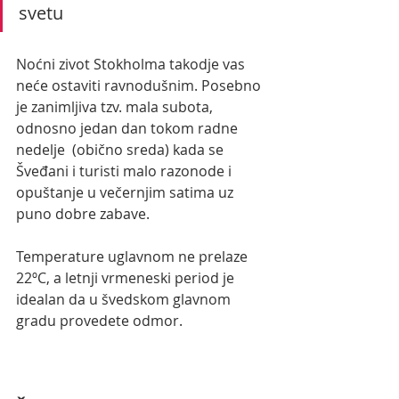
svetu
Noćni zivot Stokholma takodje vas 
neće ostaviti ravnodušnim. Posebno 
je zanimljiva tzv. mala subota, 
odnosno jedan dan tokom radne 
nedelje  (obično sreda) kada se 
Šveđani i turisti malo razonode i 
opuštanje u večernjim satima uz 
puno dobre zabave.
Temperature uglavnom ne prelaze 
22ºC, a letnji vrmeneski period je 
idealan da u švedskom glavnom 
gradu provedete odmor.