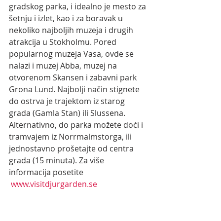
gradskog parka, i idealno je mesto za 
šetnju i izlet, kao i za boravak u 
nekoliko najboljih muzeja i drugih 
atrakcija u Stokholmu. Pored 
popularnog muzeja Vasa, ovde se 
nalazi i muzej Abba, muzej na 
otvorenom Skansen i zabavni park 
Grona Lund. Najbolji način stignete 
do ostrva je trajektom iz starog 
grada (Gamla Stan) ili Slussena. 
Alternativno, do parka možete doći i 
tramvajem iz Norrmalmstorga, ili 
jednostavno prošetajte od centra 
grada (15 minuta). Za više 
informacija posetite
www.visitdjurgarden.se