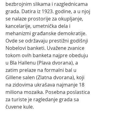
bezbrojnim slikama i razglednicama 
grada. Datira iz 1923. godine, a u njoj 
se nalaze prostorije za okupljanje, 
kancelarije, umetnička dela i 
mehanizmi građanske demokratije. 
Ovde se održavaju prestižni godišnji 
Nobelovi banketi. Uvažene zvanice 
tokom ovih banketa najpre obeduju 
u Bla Hallenu (Plava dvorana), a 
zatim prelaze na formalni bal u 
Gillene salen (Zlatna dvorana), koji 
na zidovima ukrašava najmanje 18 
miliona mozaika. Posebna poslastica 
za turiste je ragledanje grada sa 
čuvene kule.