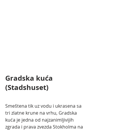
Gradska kuća 
(Stadshuset)
Smeštena tik uz vodu i ukrasena sa 
tri zlatne krune na vrhu, Gradska 
kuća je jedna od najzanimljivijih 
zgrada i prava zvezda Stokholma na 