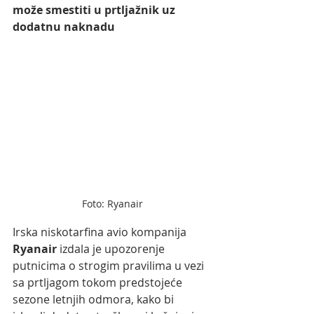
može smestiti u prtljažnik uz 
dodatnu naknadu
Foto: Ryanair
Irska niskotarfina avio kompanija 
Ryanair 
izdala je upozorenje 
putnicima o strogim pravilima u vezi 
sa prtljagom tokom predstojeće 
sezone letnjih odmora, kako bi 