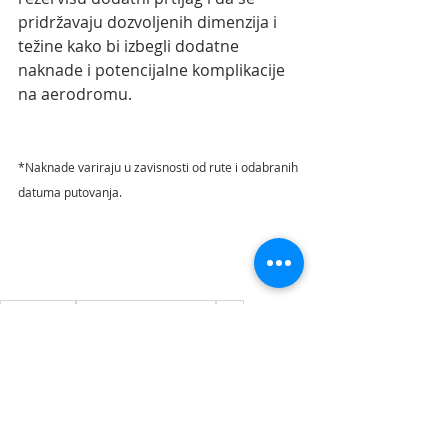
pridržavaju dozvoljenih dimenzija i 
težine kako bi izbegli dodatne 
naknade i potencijalne komplikacije 
na aerodromu.
*Naknade variraju u zavisnosti od rute i odabranih 
datuma putovanja.
aerodrom niš
vesti iz vazduhoplovstva
vesti
aerodromi srbije
aerodromi srbija
letovi iz niša
ryanair
prtljag
rucni prtljag
upozorenje