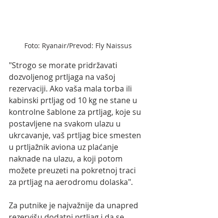
Foto: Ryanair/Prevod: Fly Naissus
"Strogo se morate pridržavati 
dozvoljenog prtljaga na vašoj 
rezervaciji. Ako vaša mala torba ili 
kabinski prtljag od 10 kg ne stane u 
kontrolne šablone za prtljag, koje su 
postavljene na svakom ulazu u 
ukrcavanje, vaš prtljag bice smesten 
u prtljažnik aviona uz plaćanje 
naknade na ulazu, a koji potom 
možete preuzeti na pokretnoj traci 
za prtljag na aerodromu dolaska".
Za putnike je najvažnije da unapred 
rezervišu dodatni prtljag i da se 