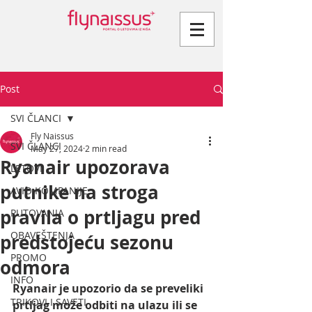
Post
SVI ČLANCI
Fly Naissus
SVI ČLANCI
May 27, 2024
2 min read
Ryanair upozorava
LETOVI
putnike na stroga
AVIO KOMPANIJE
pravila o prtljagu pred
PUTOVANJA
OBAVEŠTENJA
predstojeću sezonu
PROMO
odmora
INFO
Ryanair je upozorio da se preveliki 
TRIKOVI I SAVETI
prtljag može odbiti na ulazu ili se 