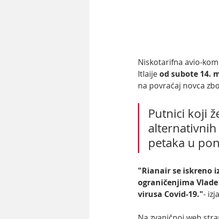
Niskotarifna avio-komp
Itlaije 
od subote 14. m
na povraćaj novca zbog 
Putnici koji 
alternativnih
petaka u pon
"Rianair se iskreno 
ograničenjima Vlade 
virusa Covid-19."
- iz
Na zvaničnoj web stran