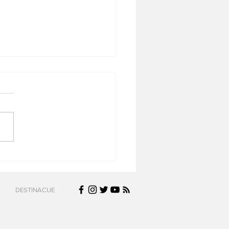
 Ryanair povukao sve
ve iz prodaje – da li je
početak kraja
DESTINACIJE
odroma Konstantin
ki?