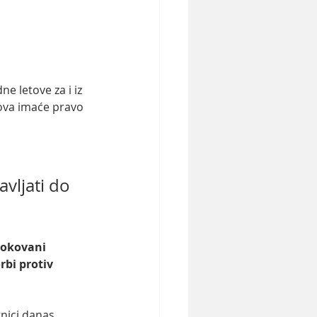
e letove za i iz 
tova imaće pravo 
vljati do 
rokovani 
bi protiv 
nici danas  