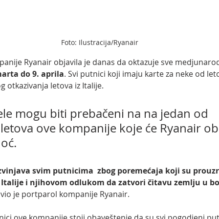
Foto: Ilustracija/Ryanair
anije Ryanair objavila je danas da oktazuje sve medjunarodn
arta do 9. aprila
. Svi putnici koji imaju karte za neke od le
otkazivanja letova iz Italije.
žele mogu biti prebačeni na na jedan od 
 letova ove kompanije koje će Ryanair oba
oć.
izvinjava svim putnicima  zbog poremećaja koji su prouz
Italije i njihovom odlukom da zatvori čitavu zemlju u bor
javio je portparol kompanije Ryanair.
ici ove kompanije stoji obaveštenje da su svi pogodjeni put