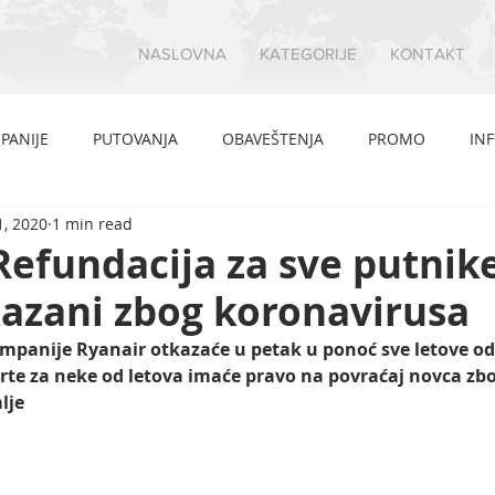
NASLOVNA
KATEGORIJE
KONTAKT
PANIJE
PUTOVANJA
OBAVEŠTENJA
PROMO
IN
, 2020
1 min read
Refundacija za sve putnike 
kazani zbog koronavirusa
panije Ryanair otkazaće u petak u ponoć sve letove od i i
arte za neke od letova imaće pravo na povraćaj novca zb
lje