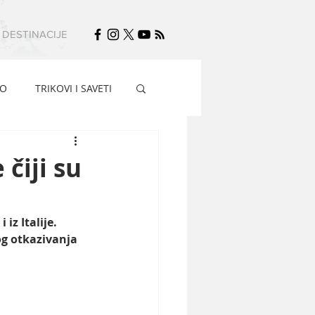
DESTINACIJE
FO
TRIKOVI I SAVETI
čiji su
z Italije. 
og otkazivanja 