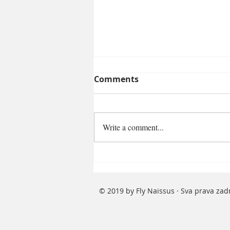
Comments
Write a comment...
Od simbola razvoja do
ivice kolapsa: Ko će
snositi odgovornost za
© 2019 by Fly Naissus · Sva prava za
urušavanje Aerodroma
„Konstantin Veliki“?