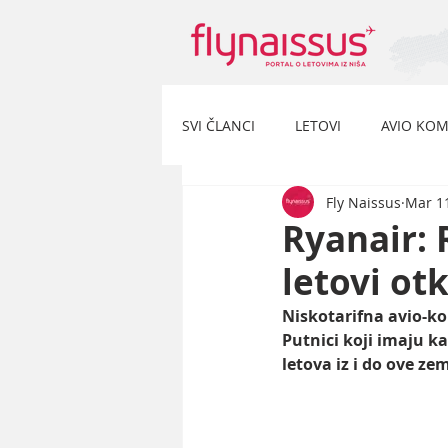
SVI ČLANCI
LETOVI
AVIO KOM
Fly Naissus
Mar 11
Ryanair: 
letovi ot
Niskotarifna avio-kom
Putnici koji imaju k
letova iz i do ove zem