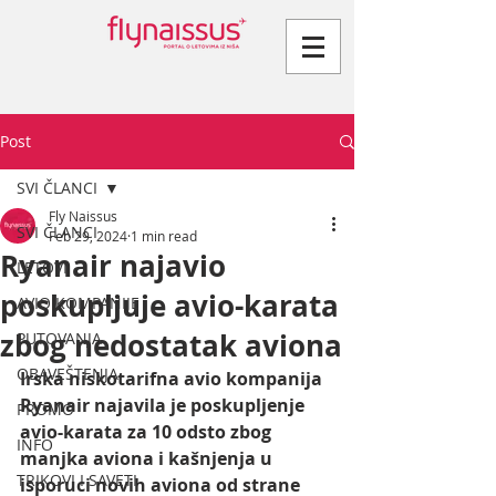
Post
SVI ČLANCI
Fly Naissus
SVI ČLANCI
Feb 29, 2024
1 min read
Ryanair najavio
LETOVI
poskupljuje avio-karata
AVIO KOMPANIJE
zbog nedostatak aviona
PUTOVANJA
OBAVEŠTENJA
Irska niskotarifna avio kompanija 
Ryanair najavila je poskupljenje 
PROMO
avio-karata za 10 odsto zbog 
INFO
manjka aviona i kašnjenja u 
TRIKOVI I SAVETI
isporuci novih aviona od strane 