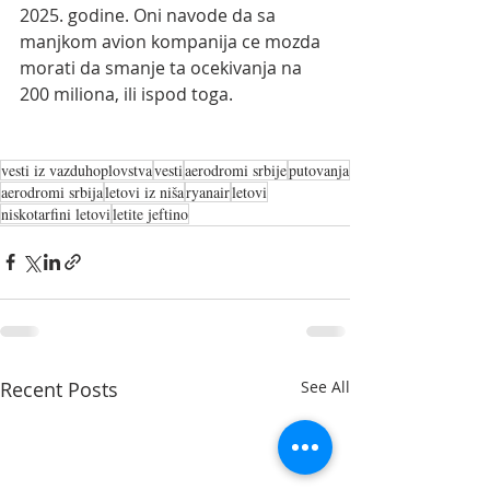
2025. godine. Oni navode da sa 
manjkom avion kompanija ce mozda 
morati da smanje ta ocekivanja na 
200 miliona, ili ispod toga.
vesti iz vazduhoplovstva
vesti
aerodromi srbije
putovanja
aerodromi srbija
letovi iz niša
ryanair
letovi
niskotarfini letovi
letite jeftino
Recent Posts
See All