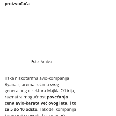
proizvođača  
Foto: Arhiva
Irska niskotarifna avio-kompanija 
Ryanair, prema rečima svog 
generalnog direktora Majkla O'Lirija, 
razmatra mogućnost 
povećanja 
cena avio-karata već ovog leta, i to 
za 5 do 10 odsto. 
Takođe, kompanija 
kompanija navodi da je moguće i 