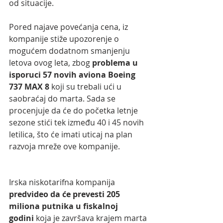
od situacije.
Pored najave povećanja cena, iz 
kompanije stiže upozorenje o 
mogućem dodatnom smanjenju 
letova ovog leta, zbog 
problema u 
isporuci 57 novih aviona Boeing 
737 MAX 8
 koji su trebali ući u 
saobraćaj do marta. Sada se 
procenjuje da će do početka letnje 
sezone stići tek između 40 i 45 novih 
letilica, što će imati uticaj na plan 
razvoja mreže ove kompanije.
Irska niskotarifna kompanija  
predvideo da će prevesti 205 
miliona putnika u fiskalnoj 
godini
 koja je završava krajem marta 