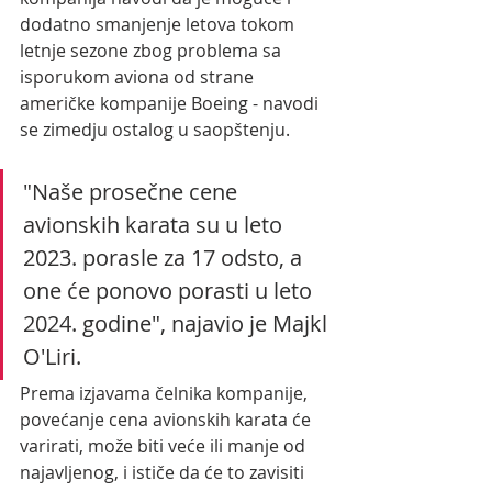
dodatno smanjenje letova tokom 
letnje sezone zbog problema sa 
isporukom aviona od strane 
američke kompanije Boeing - navodi 
se zimedju ostalog u saopštenju.
"Naše prosečne cene 
avionskih karata su u leto 
2023. porasle za 17 odsto, a 
one će ponovo porasti u leto 
2024. godine", najavio je Majkl 
O'Liri.
Prema izjavama čelnika kompanije, 
povećanje cena avionskih karata će 
varirati, može biti veće ili manje od 
najavljenog, i ističe da će to zavisiti 