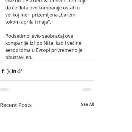
više od 2.500 letova dnevno. Očekuje 
da će flota ove kompanije ostati u 
velikoj meri prizemljena „barem 
tokom aprila i maja“.  
Podsetimo, avio saobraćaj ove 
kompanije iz i do Niša, kao i većine 
aerodroma u Evropi privremeno je 
obustavljen.
Recent Posts
See All