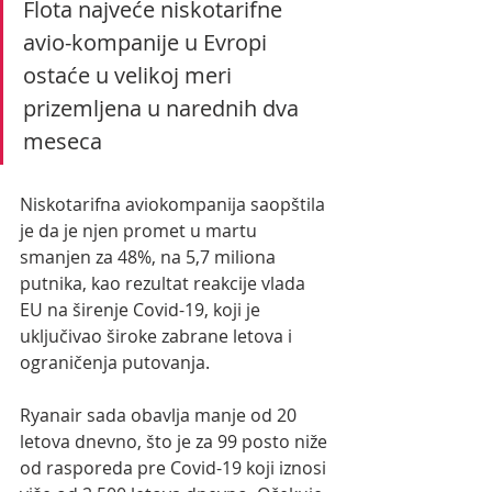
Flota najveće niskotarifne 
avio-kompanije u Evropi 
ostaće u velikoj meri 
prizemljena u narednih dva 
meseca
Niskotarifna aviokompanija saopštila 
je da je njen promet u martu 
smanjen za 48%, na 5,7 miliona 
putnika, kao rezultat reakcije vlada 
EU na širenje Covid-19, koji je 
uključivao široke zabrane letova i 
ograničenja putovanja.
Ryanair sada obavlja manje od 20 
letova dnevno, što je za 99 posto niže 
od rasporeda pre Covid-19 koji iznosi 