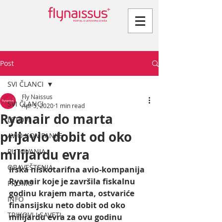
Post
SVI ČLANCI
Fly Naissus
SVI ČLANCI
Apr 5, 2020
1 min read
Ryanair do marta
LETOVI
prijavio dobit od oko
AVIO KOMPANIJE
milijardu evra
PUTOVANJA
OBAVEŠTENJA
Irska niskotarifna avio-kompanija 
Ryanair koje je završila fiskalnu 
PROMO
godinu krajem marta, ostvariće 
INFO
finansijsku neto dobit od oko 
TRIKOVI I SAVETI
milijardu evra za ovu godinu