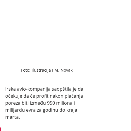
Foto: Ilustracija I M. Novak
Irska avio-kompanija saopštila je da 
očekuje da će profit nakon plaćanja 
poreza biti između 950 miliona i 
milijardu evra za godinu do kraja 
marta.