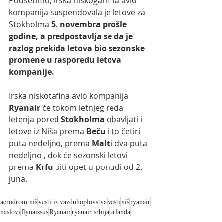
Podsetimo, irska niskogarifna avio 
kompanija suspendovala je letove za 
Stokholma 
5. novembra prošle 
godine, a predpostavlja se da je 
razlog prekida letova bio sezonske 
promene u rasporedu letova 
kompanije.
Irska niskotafina avio kompanija 
Ryanair 
će tokom letnjeg reda 
letenja pored 
Stokholma
 obavljati i 
letove iz Niša prema 
Beču 
i to četiri 
puta nedeljno, prema 
Malti 
dva puta 
nedeljno , dok će sezonski letovi 
prema 
Krfu 
biti opet u ponudi od 2. 
juna.
aerodrom niš
vesti iz vazduhoplovstva
vesti
niš
ryanair
naslovi
flynaissus
Ryanair
ryanair srbija
arlanda