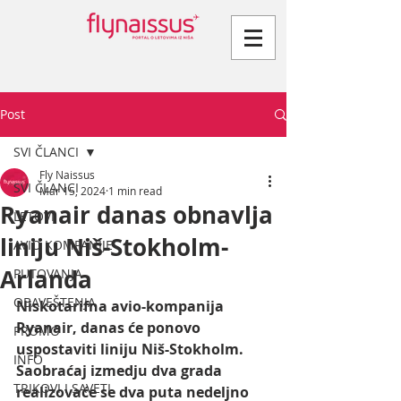
Post
SVI ČLANCI
Fly Naissus
SVI ČLANCI
Mar 15, 2024
1 min read
Ryanair danas obnavlja
LETOVI
liniju Niš-Stokholm-
AVIO KOMPANIJE
Arlanda
PUTOVANJA
OBAVEŠTENJA
Niskotarifna avio-kompanija 
Ryanair, danas će ponovo 
PROMO
uspostaviti liniju Niš-Stokholm. 
INFO
Saobraćaj izmedju dva grada 
TRIKOVI I SAVETI
realizovaće se dva puta nedeljno 