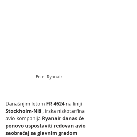
Foto: Ryanair
Današnjim letom
 FR 4624
 na liniji 
Stockholm-Niš
 , irska niskotarfina 
avio-kompanija 
Ryanair danas će 
ponovo uspostaviti redovan avio 
saobraćaj sa glavnim gradom 