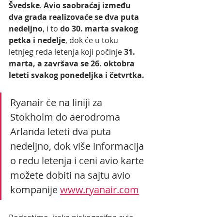
Švedske
. 
Avio saobraćaj između 
dva grada realizovaće se dva puta 
nedeljno
, i to 
do 30. marta svakog 
petka i nedelje
, dok će u toku 
letnjeg reda letenja koji počinje 
31. 
marta, a završava se 26. oktobra 
leteti svakog ponedeljka i četvrtka.
Ryanair će na liniji za 
Stokholm do aerodroma 
Arlanda leteti dva puta 
nedeljno, dok više informacija 
o redu letenja i ceni avio karte 
možete dobiti na sajtu avio 
kompanije 
www.ryanair.com