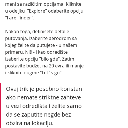
meni sa različitim opcijama. Kliknite 
u odeljku  "Explore" odaberite opciju 
"Fare Finder".
Nakon toga, definišete detalje 
putovanja. Izaberite aerodrom sa 
kojeg želite da putujete - u našem 
primeru, Niš - i kao odredište 
izaberite opciju "bilo gde". Zatim 
postavite budžet na 20 evra ili manje 
i kliknite dugme "Let´s go".
Ovaj trik je posebno koristan 
ako nemate striktne zahteve 
u vezi odredišta i želite samo 
da se zaputite negde bez 
obzira na lokaciju.