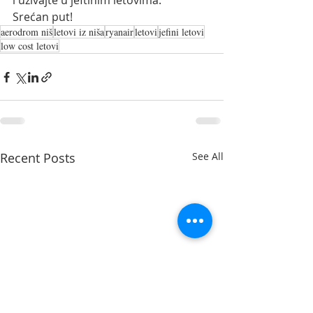
i uživajte u jeftinim letovima.
Srećan put!
aerodrom niš
letovi iz niša
ryanair
letovi
jefini letovi
low cost letovi
Recent Posts
See All