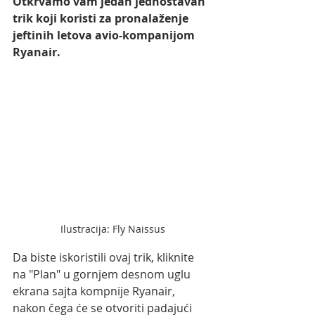
Otkrvamo vam jedan jednostavan 
trik koji koristi za pronalaženje 
jeftinih letova avio-kompanijom 
Ryanair.
Ilustracija: Fly Naissus
Da biste iskoristili ovaj trik, kliknite 
na "Plan" u gornjem desnom uglu 
ekrana sajta kompnije Ryanair, 
nakon čega će se otvoriti padajući 