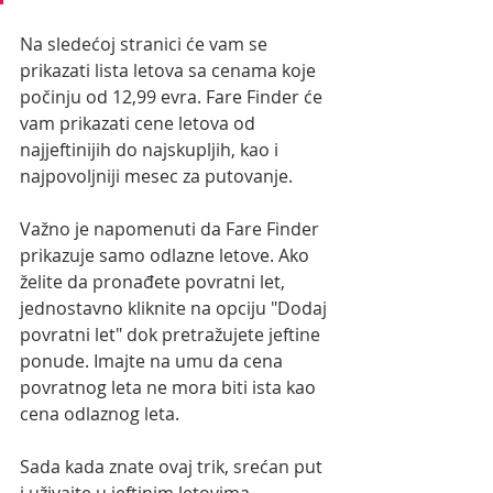
Na sledećoj stranici će vam se 
prikazati lista letova sa cenama koje 
počinju od 12,99 evra. Fare Finder će 
vam prikazati cene letova od 
najjeftinijih do najskupljih, kao i 
najpovoljniji mesec za putovanje.
Važno je napomenuti da Fare Finder 
prikazuje samo odlazne letove. Ako 
želite da pronađete povratni let, 
jednostavno kliknite na opciju "Dodaj 
povratni let" dok pretražujete jeftine 
ponude. Imajte na umu da cena 
povratnog leta ne mora biti ista kao 
cena odlaznog leta.
Sada kada znate ovaj trik, srećan put 