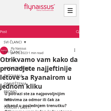
Post
SVI ČLANCI
Fly Naissus
SVI ČLANCI
Jun 29, 2023
1 min read
Otrikvamo vam kako da
LETOVI
pronadjete najjeftinije
AVIO KOMPANIJE
letove sa Ryanairom u
PUTOVANJA
OBAVEŠTENJA
jednom kliku
PROMO
U potrazi ste za najpovoljnijim 
letovima za odmor ili čak za 
INFO
vikend u poslednjem trenutku? 
TRIKOVI I SAVETI