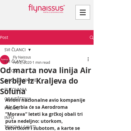
Post
SVI ČLANCI
Fly Naissus
SVI ČLANCI
Feb 2, 2020
1 min read
Od marta nova linija Air
LETOVI
Serbije iz Kraljeva do
AVIO KOMPANIJE
Soluna
PUTOVANJA
OBAVEŠTENJA
Avioni nacionalne avio kompanije 
Air Serbia će sa Aerodroma 
PROMO
“Morava“ leteti ka grčkoj obali tri 
INFO
puta nedeljno: utorkom,  
TRIKOVI I SAVETI
četvrtkom i subotom, a karte se 