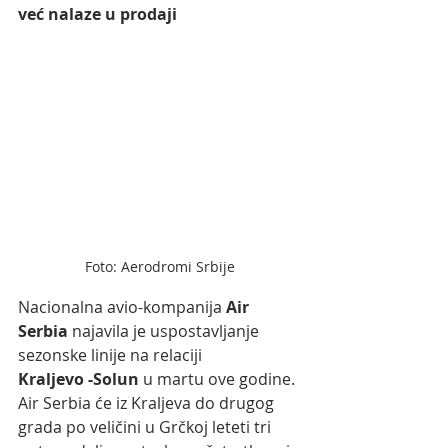
već nalaze u prodaji
Foto: Aerodromi Srbije
Nacionalna avio-kompanija 
Air 
Serbia
 najavila je uspostavljanje 
sezonske linije na relaciji 
Kraljevo -Solun
 u martu ove godine. 
Air Serbia će iz Kraljeva do drugog 
grada po veličini u Grčkoj leteti tri 