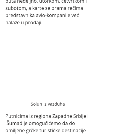
puta nedeljno, utorkom, četvrtkom i 
subotom, a karte se prama rečima 
predstavnika avio-kompanije već 
nalaze u prodaji.
Solun iz vazduha
Putnicima iz regiona Zapadne Srbije i 
 Šumadije omogućićemo da do 
omiljene grčke turističke destinacije 