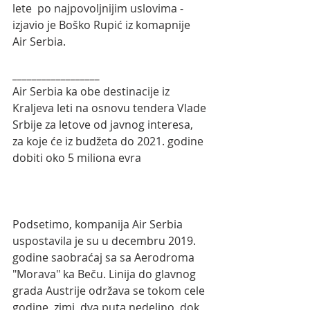
lete  po najpovoljnijim uslovima - 
izjavio je Boško Rupić iz komapnije 
Air Serbia.
__________________
Air Serbia ka obe destinacije iz 
Kraljeva leti na osnovu tendera Vlade 
Srbije za letove od javnog interesa, 
za koje će iz budžeta do 2021. godine 
dobiti oko 5 miliona evra 
Podsetimo, kompanija Air Serbia 
uspostavila je su u decembru 2019. 
godine saobraćaj sa sa Aerodroma 
"Morava" ka Beču. Linija do glavnog 
grada Austrije održava se tokom cele 
godine, zimi  dva puta nedeljno, dok 