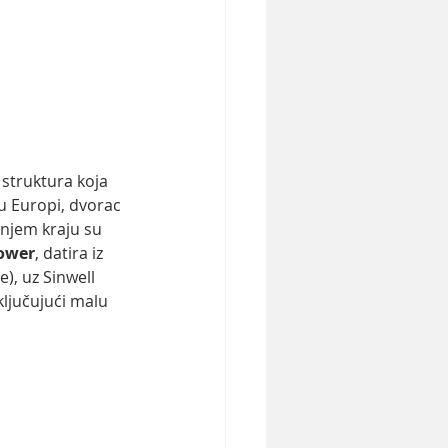
struktura koja 
u Europi, dvorac 
onjem kraju su 
ower
, datira iz 
), uz Sinwell 
ljučujući malu 