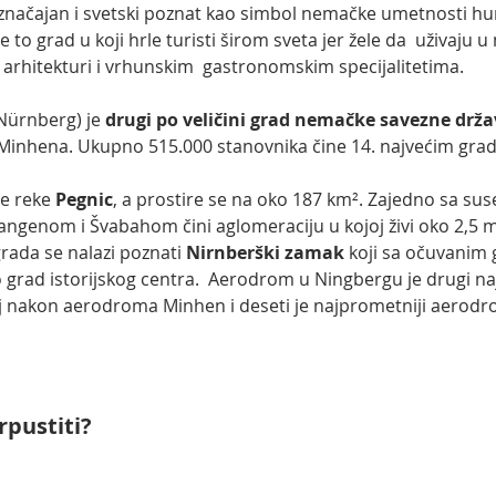
značajan i svetski poznat kao simbol nemačke umetnosti hu
 to grad u koji hrle turisti širom sveta jer žele da  uživaju u
 arhitekturi i vrhunskim  gastronomskim specijalitetima. 
Nürnberg) je 
drugi po veličini grad nemačke savezne drž
Minhena. Ukupno 515.000 stanovnika čine 14. najvećim gra
e reke 
Pegnic
, a prostire se na oko 187 km². Zajedno sa su
ngenom i Švabahom čini aglomeraciju u kojoj živi oko 2,5 mil
ada se nalazi poznati 
Nirnberški zamak
 koji sa očuvanim
 grad istorijskog centra.  Aerodrom u Ningbergu je drugi na
 nakon aerodroma Minhen i deseti je najprometniji aerodr
rpustiti?