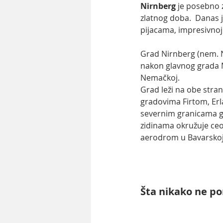
Nirnberg
 je posebno 
zlatnog doba.  Danas je
pijacama, impresivnoj
Grad Nirnberg (nem. 
nakon glavnog grada 
Nemačkoj. 
Grad leži na obe stran
gradovima Firtom, Erla
severnim granicama gr
zidinama okružuje ceo
aerodrom u Bavarskoj
Š
ta nikako ne po