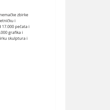
nemačke zbirke 
tničku i 
 17.000 pečata i 
000 grafika i 
irku skulptura i 