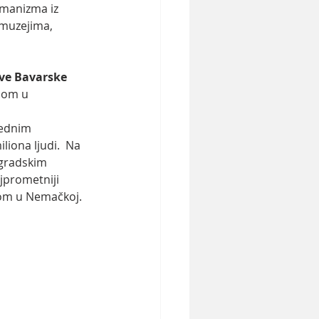
manizma iz 
 muzejima, 
ave Bavarske
dom u 
sednim 
iona ljudi.  Na 
 gradskim 
jprometniji 
om u Nemačkoj. 