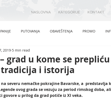
NASLOVNA
KATEGORIJE
KONTAKT
PANIJE
PUTOVANJA
OBAVEŠTENJA
PROMO
IN
7, 2019
5 min read
– grad u kome se prepliću
radicija i istorija
e na severu nemačke pokrajine Bavarske, a  predstavlja k
Legende ovog grada se vezuju za period rimskog doba, ali 
 govore u prilog da grad potiče iz XI veka. 