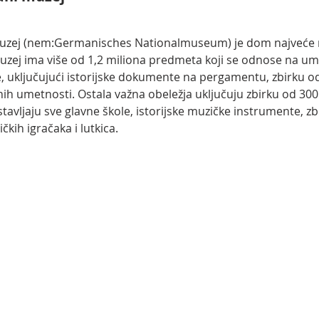
uzej (nem:Germanisches Nationalmuseum) je dom najveće 
Muzej ima više od 1,2 miliona predmeta koji se odnose na ume
je, uključujući istorijske dokumente na pergamentu, zbirku od
ih umetnosti. Ostala važna obeležja uključuju zbirku od 300.
stavljaju sve glavne škole, istorijske muzičke instrumente, zb
čkih igračaka i lutkica. 