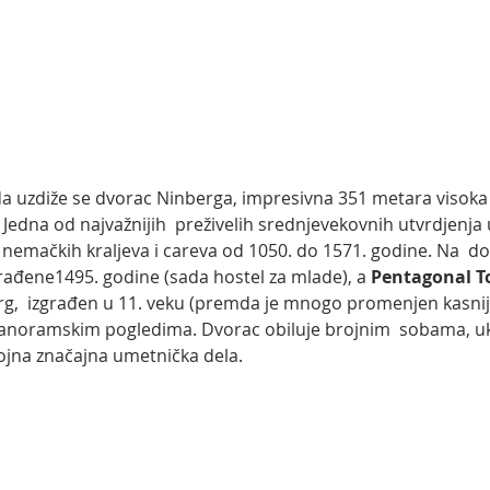
a uzdiže se dvorac Ninberga, impresivna 351 metara visoka 
edna od najvažnijih  preživelih srednjevekovnih utvrdjenja 
ih nemačkih kraljeva i careva od 1050. do 1571. godine. Na  d
rađene1495. godine (sada hostel za mlade), a 
Pentagonal T
rg,  izgrađen u 11. veku (premda je mnogo promenjen kasnije
anoramskim pogledima. Dvorac obiluje brojnim  sobama, uk
brojna značajna umetnička dela. 