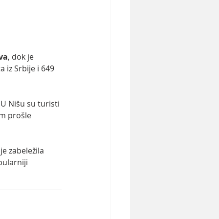
tva
, dok je 
 iz Srbije i 649 
 Nišu su turisti 
m prošle 
je zabeležila 
ularniji 