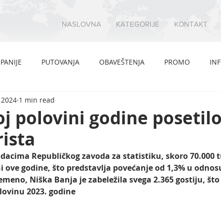
NASLOVNA
KATEGORIJE
KONTAKT
PANIJE
PUTOVANJA
OBAVEŠTENJA
PROMO
IN
 2024
1 min read
oj polovini godine posetilo
rista
acima Republičkog zavoda za statistiku, skoro 70.000 tu
ni ove godine, što predstavlja povećanje od 1,3% u odnosu
emeno, Niška Banja je zabeležila svega 2.365 gostiju, što
lovinu 2023. godine