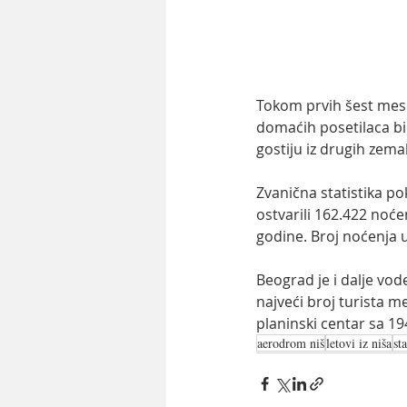
Tokom prvih šest mese
domaćih posetilaca bilo
gostiju iz drugih zemal
Zvanična statistika po
ostvarili 162.422 noć
godine. Broj noćenja u
Beograd je i dalje vode
najveći broj turista m
planinski centar sa 19
aerodrom niš
letovi iz niša
sta