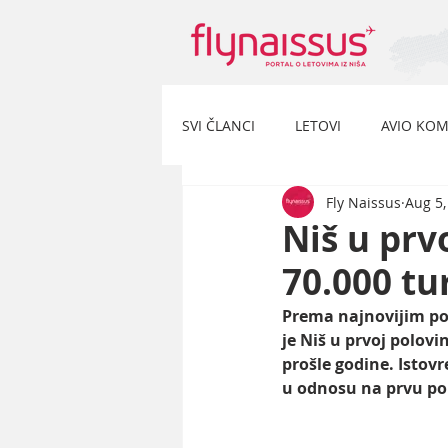
SVI ČLANCI
LETOVI
AVIO KOM
Fly Naissus
Aug 5,
Niš u prv
70.000 tu
Prema najnovijim pod
je Niš u prvoj polovi
prošle godine. Istovr
u odnosu na prvu po