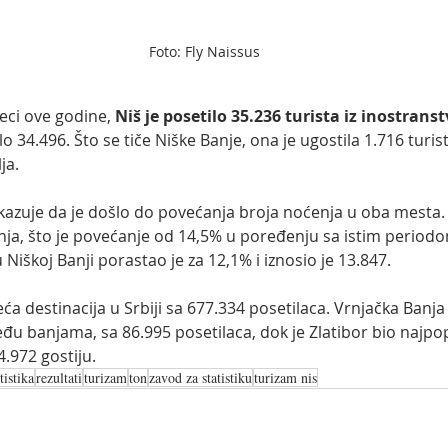
Foto: Fly Naissus
ci ove godine, 
Niš je posetilo 35.236 turista iz inostrans
 34.496. Što se tiče Niške Banje, ona je ugostila 1.716 turista
ja.
kazuje da je došlo do povećanja broja noćenja u oba mesta. U
enja, što je povećanje od 14,5% u poređenju sa istim periodo
 Niškoj Banji porastao je za 12,1% i iznosio je 13.847.
ća destinacija u Srbiji sa 677.334 posetilaca. Vrnjačka Banja 
eđu banjama, sa 86.995 posetilaca, dok je Zlatibor bio najpop
4.972 gostiju.
tistika
rezultati
turizam
ton
zavod za statistiku
turizam nis