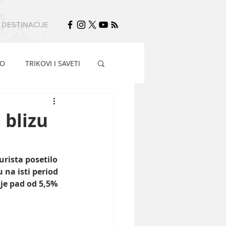
DESTINACIJE
FO
TRIKOVI I SAVETI
 blizu
rista posetilo 
 na isti period 
 je pad od 5,5% 