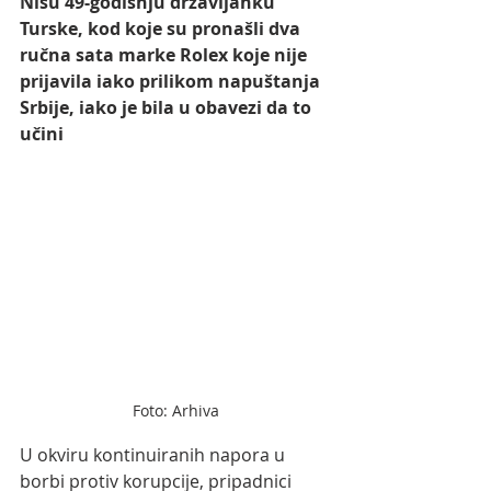
Nišu 49-godišnju državljanku 
Turske, kod koje su pronašli dva 
ručna sata marke Rolex koje nije 
prijavila iako prilikom napuštanja 
Srbije, iako je bila u obavezi da to 
učini
Foto: Arhiva
U okviru kontinuiranih napora u 
borbi protiv korupcije, pripadnici 