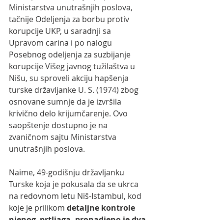
Ministarstva unutrašnjih poslova, 
tačnije Odeljenja za borbu protiv 
korupcije UKP, u saradnji sa 
Upravom carina i po nalogu 
Posebnog odeljenja za suzbijanje 
korupcije Višeg javnog tužilaštva u 
Nišu, su sproveli akciju hapšenja 
turske državljanke U. S. (1974) zbog 
osnovane sumnje da je izvršila 
krivično delo krijumčarenje. Ovo 
saopštenje dostupno je na 
zvaničnom sajtu Ministarstva 
unutrašnjih poslova.
Naime, 49-godišnju državljanku 
Turske koja je pokusala da se ukrca 
na redovnom letu Niš-Istambul, kod 
koje je prilikom 
detaljne kontrole 
njenog  prtljaga, pronadjeno je dva 