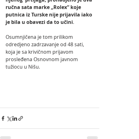
ručna sata marke „Rolex“ koje 
putnica iz Turske nije prijavila iako 
je bila u obavezi da to učini
.  
Osumnjičena je tom prilikom 
odredjeno zadrzavanje od 48 sati, 
koja je sa krivičnom prijavom 
prosleđena Osnovnom javnom 
tužiocu u Nišu.  