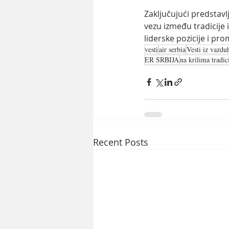
Zaključujući predstavl
vezu između tradicije
liderske pozicije i pro
vesti
air serbia
Vesti iz vazdu
ER SRBIJA
na krilima tradic
Recent Posts