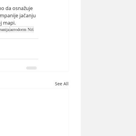
amo da osnažuje 
ompanije jačanju 
oj mapi.
panija
aerodorm Niš
See All