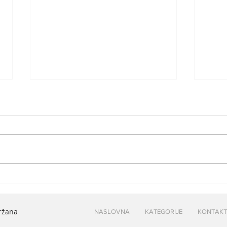
Incident na letu Niš –
Ko j
Atina: Pijani putnik
koja
izazvao haos, let kasnio
srps
držana
NASLOVNA
KATEGORIJE
KONTAKT
zbog iskrcavanja