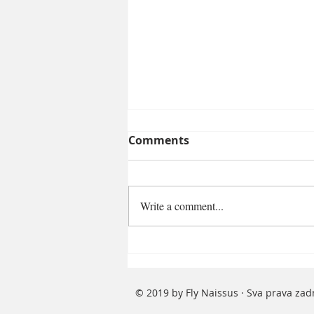
Comments
Write a comment...
U julu kroz aerodrom
Konstantin Veliki prošlo
6% više putnika –
© 2019 by Fly Naissus · Sva prava za
registrovano blizu 50.000