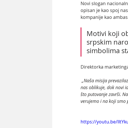
Novi slogan nacionalne
opisan je kao spoj na
kompanije kao ambasa
Motivi koji o
srpskim naro
simbolima sta
Direktorka marketinga 
 „Naša misija prevazilazi same usluge prevoza – gradimo emotivnu vezu sa našim putnicima. Tradicija 
nas oblikuje, dok novi i
što putovanje završi. N
verujemo i na koji smo 
https://youtu.be/IIt