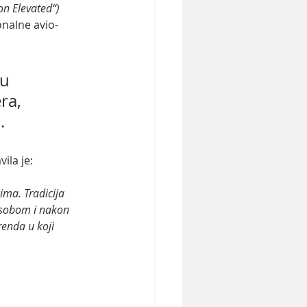
on Elevated“)
onalne avio-
u 
ra, 
.
ila je:
a sobom i nakon 
enda u koji 