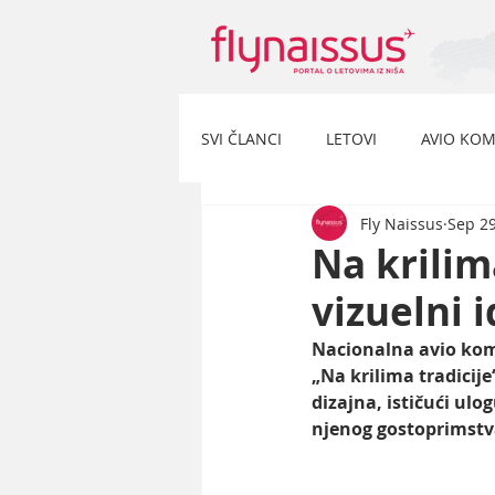
SVI ČLANCI
LETOVI
AVIO KOM
Fly Naissus
Sep 29
Na krilima
vizuelni 
Nacionalna avio komp
„Na krilima tradicij
dizajna, ističući ul
njenog gostoprimstv