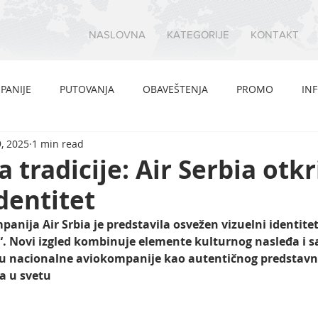
NASLOVNA
KATEGORIJE
KONTAKT
PANIJE
PUTOVANJA
OBAVEŠTENJA
PROMO
IN
, 2025
1 min read
 tradicije: Air Serbia otkr
identitet
anija Air Srbia je predstavila osvežen vizuelni identite
e“. Novi izgled kombinuje elemente kulturnog nasleđa i 
ogu nacionalne aviokompanije kao autentičnog predstavnik
a u svetu