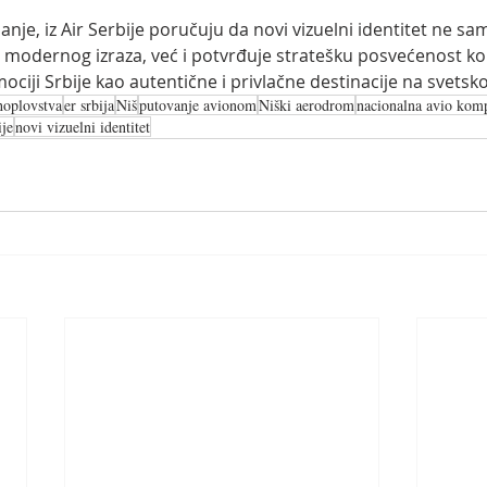
janje, iz Air Serbije poručuju da novi vizuelni identitet ne s
 i modernog izraza, već i potvrđuje stratešku posvećenost k
mociji Srbije kao autentične i privlačne destinacije na svetsk
hoplovstva
er srbija
Niš
putovanje avionom
Niški aerodrom
nacionalna avio kom
ije
novi vizuelni identitet