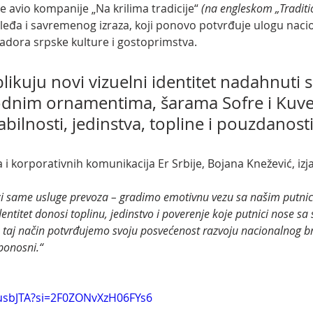
 avio kompanije „Na krilima tradicije“
 (na engleskom „Traditi
sleđa i savremenog izraza, koji ponovo potvrđuje ulogu naci
dora srpske kulture i gostoprimstva.
blikuju novi vizuelni identitet nadahnuti s
dnim ornamentima, šarama Sofre i Kuve
bilnosti, jedinstva, topline i pouzdanosti
i korporativnih komunikacija Er Srbije, Bojana Knežević, izjav
dentitet donosi toplinu, jedinstvo i poverenje koje putnici nose s
a taj način potvrđujemo svoju posvećenost razvoju nacionalnog br
ponosni.“
YkusbJTA?si=2F0ZONvXzH06FYs6