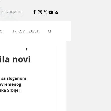
DESTINACIJE
FO
TRIKOVI I SAVETI
ila novi
t sa sloganom 
savremenog 
a Srbije i 