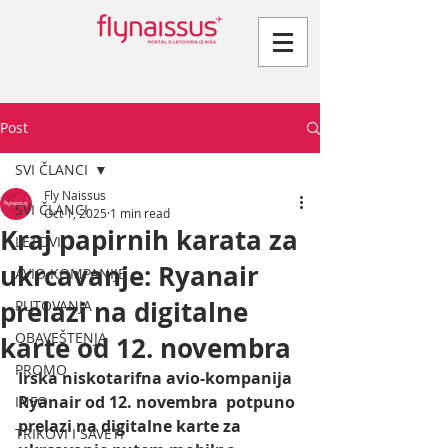
Post
SVI ČLANCI
Fly Naissus
SVI ČLANCI
Oct 1, 2025
1 min read
Kraj papirnih karata za
LETOVI
ukrcavanje: Ryanair
AVIO KOMPANIJE
prelazi na digitalne
PUTOVANJA
OBAVEŠTENJA
karte od 12. novembra
PROMO
Irska niskotarifna avio-kompanija 
Ryanair od 12. novembra  potpuno 
INFO
prelazi na digitalne karte za 
TRIKOVI I SAVETI