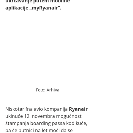
ukrcavanje putem mobilne 
aplikacije „myRyanair“. 
Foto: Arhiva
Niskotarifna avio kompanija 
Ryanair 
ukinuće 12. novembra mogućnost 
štampanja boarding passa kod kuće, 
pa će putnici na let moći da se 