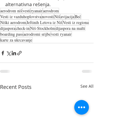
alternativna rešenja.
aerodrom niš
vesti
ryanair
aerodrom
Vesti iz vazduhoplovstva
novosti
Niš
avijacija
Beč
Niški aerodrom
Jeftinih Letova iz Niš
Vesti iz regiona
dijaspora
check-in
Niš-Stockholm
dijaspora na malti
boarding pass
aerodromi srijbe
vesti ryanair
karte za ukrcavanje
Recent Posts
See All