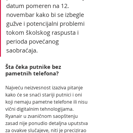
datum pomeren na 12. 
novembar kako bi se izbegle 
gužve i potencijalni problemi 
tokom školskog raspusta i 
perioda povećanog 
saobraćaja.
Šta čeka putnike bez 
pametnih telefona?
Najveću neizvesnost izaziva pitanje 
kako će se snaći stariji putnici i oni 
koji nemaju pametne telefone ili nisu 
vični digitalnim tehnologijama. 
Ryanair u zvaničnom saopštenju 
zasad nije ponudio detaljna uputstva 
za ovakve slučajeve, niti je precizirao 