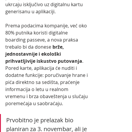
ukrcaju isključivo uz digitalnu kartu 
generisanu u aplikaciji.
Prema podacima kompanije, već oko 
80% putnika koristi digitalne 
boarding passeve, a nova praksa 
trebalo bi da donese 
brže, 
jednostavnije i ekološki 
prihvatljivije iskustvo putovanja
. 
Pored karte, aplikacija će nuditi i 
dodatne funkcije: poručivanje hrane i 
pića direktno sa sedišta, praćenje 
informacija o letu u realnom 
vremenu i brza obaveštenja u slučaju 
poremećaja u saobraćaju.
Prvobitno je prelazak bio 
planiran za 3. novembar, ali je 