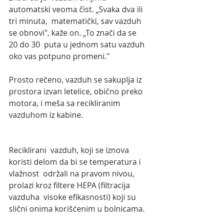
automatski veoma čist. „Svaka dva ili 
tri minuta,  matematički, sav vazduh 
se obnovi", kaže on. „To znači da se 
20 do 30  puta u jednom satu vazduh 
oko vas potpuno promeni."
Prosto rečeno, vazduh se sakuplja iz 
prostora izvan letelice, obično preko 
motora, i meša sa recikliranim 
vazduhom iz kabine.
Reciklirani  vazduh, koji se iznova 
koristi delom da bi se temperatura i 
vlažnost  održali na pravom nivou, 
prolazi kroz filtere HEPA (filtracija 
vazduha  visoke efikasnosti) koji su 
slični onima korišćenim u bolnicama. 