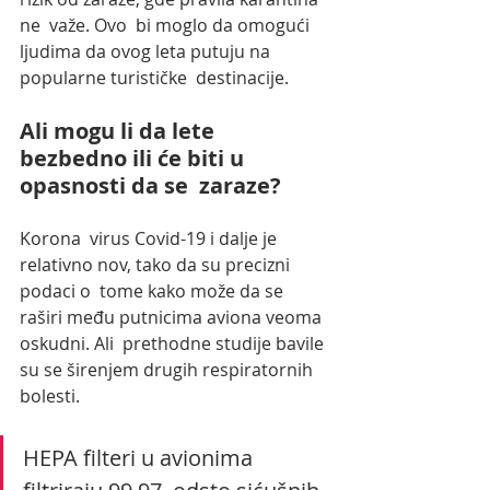
ne  važe. Ovo  bi moglo da omogući 
ljudima da ovog leta putuju na 
popularne turističke  destinacije. 
Ali mogu li da lete 
bezbedno ili će biti u 
opasnosti da se  zaraze?
Korona  virus Covid-19 i dalje je 
relativno nov, tako da su precizni 
podaci o  tome kako može da se 
raširi među putnicima aviona veoma 
oskudni. Ali  prethodne studije bavile 
su se širenjem drugih respiratornih 
bolesti.
HEPA filteri u avionima 