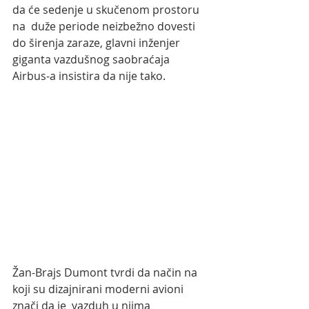
da će sedenje u skučenom prostoru 
na  duže periode neizbežno dovesti 
do širenja zaraze, glavni inženjer  
giganta vazdušnog saobraćaja 
Airbus-a insistira da nije tako.
Žan-Brajs Dumont tvrdi da način na 
koji su dizajnirani moderni avioni 
znači da je  vazduh u njima 