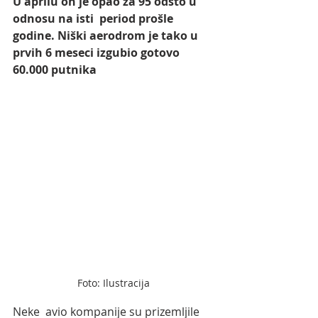
U aprilu on je opao za 95 odsto u 
odnosu na isti  period prošle 
godine. Niški aerodrom je tako u 
prvih 6 meseci izgubio gotovo 
60.000 putnika
Foto: Ilustracija
Neke  avio kompanije su prizemljile 