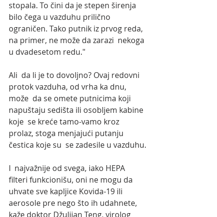
stopala. To čini da je stepen širenja 
bilo čega u vazduhu prilično  
ograničen. Tako putnik iz prvog reda, 
na primer, ne može da zarazi  nekoga 
u dvadesetom redu."
Ali  da li je to dovoljno? Ovaj redovni 
protok vazduha, od vrha ka dnu, 
može  da se omete putnicima koji 
napuštaju sedišta ili osobljem kabine 
koje  se kreće tamo-vamo kroz 
prolaz, stoga menjajući putanju 
čestica koje su  se zadesile u vazduhu.
I  najvažnije od svega, iako HEPA 
filteri funkcionišu, oni ne mogu da  
uhvate sve kapljice Kovida-19 ili 
aerosole pre nego što ih udahnete,  
kaže doktor Džulijan Teng, virolog 