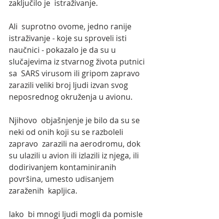
zaključilo je  istraživanje.
Ali  suprotno ovome, jedno ranije 
istraživanje - koje su sproveli isti  
naučnici - pokazalo je da su u 
slučajevima iz stvarnog života putnici 
sa  SARS virusom ili gripom zapravo 
zarazili veliki broj ljudi izvan svog  
neposrednog okruženja u avionu.
Njihovo  objašnjenje je bilo da su se 
neki od onih koji su se razboleli 
zapravo  zarazili na aerodromu, dok 
su ulazili u avion ili izlazili iz njega, ili  
dodirivanjem kontaminiranih 
površina, umesto udisanjem 
zaraženih  kapljica.
Iako  bi mnogi ljudi mogli da pomisle 