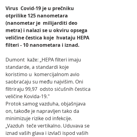
Virus  Covid-19 je u prečniku 
otprilike 125 nanometara 
(nanometar je  milijarditi deo 
metra) i nalazi se u okviru opsega 
veličine čestica koje  hvataju HEPA 
filteri - 10 nanometara i iznad.
Dumont  kaže: „HEPA filteri imaju 
standarde, a standardi koje 
koristimo u  komercijalnom avio 
saobraćaju su među najvišim. Oni 
filtriraju 99,97  odsto sićušnih čestica 
veličine Kovida-19."
Protok samog vazduha, objašnjava 
on, takođe je napravljen tako da 
minimizuje rizike od infekcije.
„Vazduh  teče vertikalno. Uduvava se 
iznad vaših glava i izvlači ispod vaših  