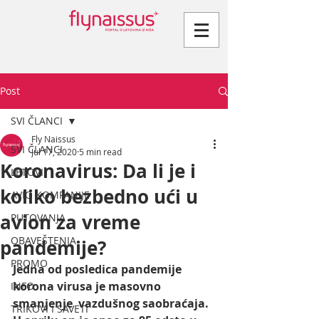
Post
SVI ČLANCI
Fly Naissus
SVI ČLANCI
Jul 17, 2020
5 min read
Koronavirus: Da li je i
LETOVI
koliko bezbedno ući u
AVIO KOMPANIJE
avion za vreme
PUTOVANJA
OBAVEŠTENJA
pandemije?
PROMO
Jedna od posledica pandemije 
korona virusa je masovno 
INFO
smanjenje  vazdušnog saobraćaja. 
TRIKOVI I SAVETI