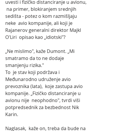
uvesti i fizičko distanciranje u avionu, 
 na primer, blokiranjem srednjih 
sedišta - potez o kom razmišljaju 
neke  avio kompanije, ali koji je 
Rajanerov generalni direktor Majkl 
O'Liri  opisao kao „idiotski"?
„Ne mislimo", kaže Dumont. „Mi 
smatramo da to ne dodaje 
smanjenju rizika."
To  je stav koji podržava i 
Međunarodno udruženje avio 
prevoznika (Iata),  koje zastupa avio 
kompanije. „Fizičko distanciranje u 
avionu nije  neophodno", tvrdi viši 
potpredsednik za bezbednost Nik 
Karin.
Naglasak,  kaže on, treba da bude na 