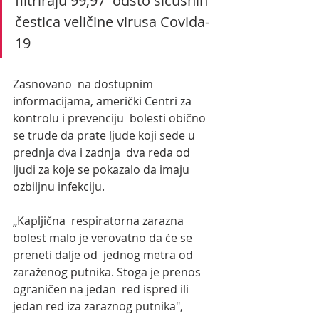
filtriraju 99,97  odsto sićušnih 
čestica veličine virusa Covida-
19
Zasnovano  na dostupnim 
informacijama, američki Centri za 
kontrolu i prevenciju  bolesti obično 
se trude da prate ljude koji sede u 
prednja dva i zadnja  dva reda od 
ljudi za koje se pokazalo da imaju 
ozbiljnu infekciju.
„Kapljična  respiratorna zarazna 
bolest malo je verovatno da će se 
preneti dalje od  jednog metra od 
zaraženog putnika. Stoga je prenos 
ograničen na jedan  red ispred ili 
jedan red iza zaraznog putnika", 