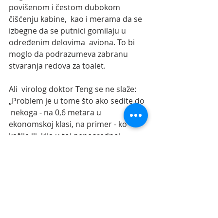
povišenom i čestom dubokom 
čišćenju kabine,  kao i merama da se 
izbegne da se putnici gomilaju u 
određenim delovima  aviona. To bi 
moglo da podrazumeva zabranu 
stvaranja redova za toalet.
Ali  virolog doktor Teng se ne slaže: 
„Problem je u tome što ako sedite do 
 nekoga - na 0,6 metara u 
ekonomskoj klasi, na primer - ko 
kašlje ili  kija u toj neposrednoj 
oblasti, taj aerosol će stići do vas pre 
nego što  bude imao vremena da 
stigne do sistema za filtriranje, filtrira 
se i  ponovo spusti."