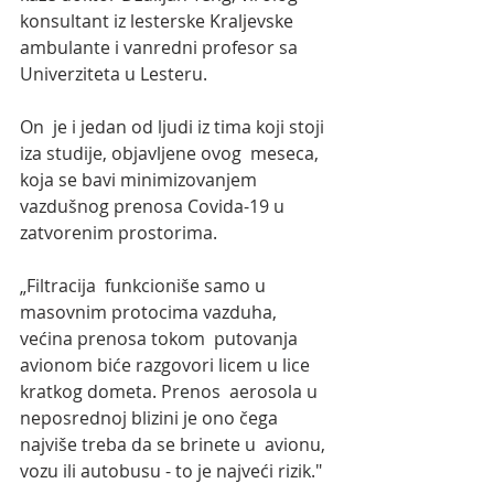
konsultant iz lesterske Kraljevske  
ambulante i vanredni profesor sa 
Univerziteta u Lesteru. 
On  je i jedan od ljudi iz tima koji stoji 
iza studije, objavljene ovog  meseca, 
koja se bavi minimizovanjem 
vazdušnog prenosa Covida-19 u  
zatvorenim prostorima.
„Filtracija  funkcioniše samo u 
masovnim protocima vazduha, 
većina prenosa tokom  putovanja 
avionom biće razgovori licem u lice 
kratkog dometa. Prenos  aerosola u 
neposrednoj blizini je ono čega 
najviše treba da se brinete u  avionu, 
vozu ili autobusu - to je najveći rizik."