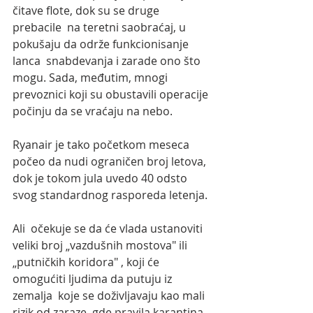
čitave flote, dok su se druge 
prebacile  na teretni saobraćaj, u 
pokušaju da održe funkcionisanje 
lanca  snabdevanja i zarade ono što 
mogu. Sada, međutim, mnogi 
prevoznici koji su obustavili operacije 
počinju da se vraćaju na nebo. 
Ryanair je tako početkom meseca 
počeo da nudi ograničen broj letova, 
dok je tokom jula uvedo 40 odsto 
svog standardnog rasporeda letenja. 
Ali  očekuje se da će vlada ustanoviti 
veliki broj „vazdušnih mostova" ili  
„putničkih koridora" , koji će 
omogućiti ljudima da putuju iz 
zemalja  koje se doživljavaju kao mali 
rizik od zaraze, gde pravila karantina 