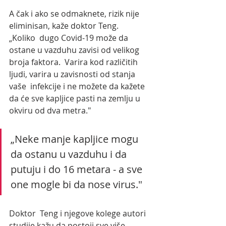
A čak i ako se odmaknete, rizik nije 
eliminisan, kaže doktor Teng.
„Koliko  dugo Covid-19 može da 
ostane u vazduhu zavisi od velikog 
broja faktora.  Varira kod različitih 
ljudi, varira u zavisnosti od stanja 
vaše  infekcije i ne možete da kažete 
da će sve kapljice pasti na zemlju u  
okviru od dva metra."
„Neke manje kapljice mogu 
da ostanu u vazduhu i da 
putuju i do 16 metara - a sve 
one mogle bi da nose virus."
Doktor  Teng i njegove kolege autori 
studije kažu da postoji sve više 