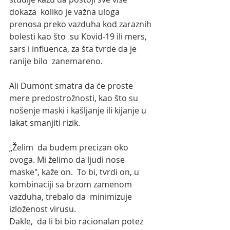
dokaza  koliko je važna uloga 
prenosa preko vazduha kod zaraznih 
bolesti kao što  su Kovid-19 ili mers, 
sars i influenca, za šta tvrde da je 
ranije bilo  zanemareno.
Ali Dumont smatra da će proste 
mere predostrožnosti, kao što su 
nošenje maski i kašljanje ili kijanje u 
lakat smanjiti rizik. 
„Želim  da budem precizan oko 
ovoga. Mi želimo da ljudi nose 
maske", kaže on.  To bi, tvrdi on, u 
kombinaciji sa brzom zamenom 
vazduha, trebalo da  minimizuje 
izloženost virusu.
Dakle,  da li bi bio racionalan potez 