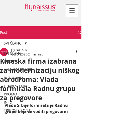
Post
SVI ČLANCI
Fly Naissus
SVI ČLANCI
Oct 6, 2025
2 min read
Kineska firma izabrana
LETOVI
za modernizaciju niškog
AVIO KOMPANIJE
aerodroma: Vlada
PUTOVANJA
OBAVEŠTENJA
formirala Radnu grupu
PROMO
za pregovore
INFO
Vlada Srbije formirala je Radnu 
TRIKOVI I SAVETI
grupu koja će voditi pregovore i 