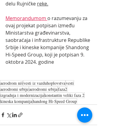
delu Rujničke 
reke.
Memorandumom 
o razumevanju za 
ovaj projekat potpisan između 
Ministarstva građevinarstva, 
saobraćaja i infrastrukture Republike 
Srbije i kineske kompanije Shandong 
Hi-Speed Group, koji je potpisan 9. 
oktobra 2024. godine 
aerodrom niš
vesti iz vazduhoplovstva
vesti
aerodromi srbije
aerodromi srbija
faza2
izgradnja i modernizacija
konstantin veliki faza 2
kineska kompanija
handong Hi-Speed Group