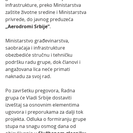
infrastrukture, preko Ministarstva 
zaštite životne sredine i Ministarstva 
privrede, do javnog preduzeća 
„Aerodromi Srbije“
.
Ministarstvo građevinarstva, 
saobraćaja i infrastrukture 
obezbediće stručnu i tehničku 
podršku radu grupe, dok članovi i 
angažovana lica neće primati 
naknadu za svoj rad.
Po završetku pregovora, Radna 
grupa će Vladi Srbije dostaviti 
izveštaj sa osnovnim elementima 
ugovora i preporukama za dalji tok 
projekta. Odluka o formiranju grupe 
stupa na snagu osmog dana od 