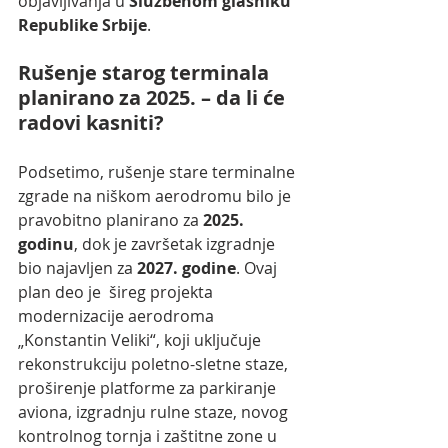
objavljivanja u 
Službenom glasniku 
Republike Srbije
.
Rušenje starog terminala 
planirano za 2025. – da li će 
radovi kasniti?
Podsetimo, rušenje stare terminalne 
zgrade na niškom aerodromu bilo je 
pravobitno planirano za 
2025. 
godinu
, dok je završetak izgradnje 
bio najavljen za 
2027. godine
. Ovaj 
plan deo je  šireg projekta 
modernizacije aerodroma 
„Konstantin Veliki“, koji uključuje 
rekonstrukciju poletno-sletne staze, 
proširenje platforme za parkiranje 
aviona, izgradnju rulne staze, novog 
kontrolnog tornja i zaštitne zone u 