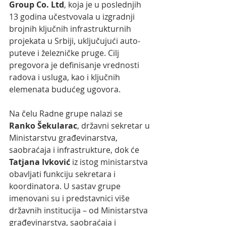
Group Co. Ltd
, koja je u poslednjih 
13 godina učestvovala u izgradnji 
brojnih ključnih infrastrukturnih 
projekata u Srbiji, uključujući auto-
puteve i železničke pruge. Cilj 
pregovora je definisanje vrednosti 
radova i usluga, kao i ključnih 
elemenata budućeg ugovora.
Na čelu Radne grupe nalazi se 
Ranko Šekularac
, državni sekretar u 
Ministarstvu građevinarstva, 
saobraćaja i infrastrukture, dok će 
Tatjana Ivković
 iz istog ministarstva 
obavljati funkciju sekretara i 
koordinatora. U sastav grupe 
imenovani su i predstavnici više 
državnih institucija – od Ministarstva 
građevinarstva, saobraćaja i 