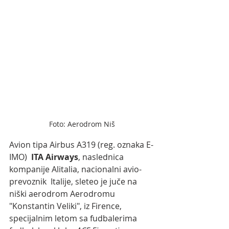
Foto: Aerodrom Niš
Avion tipa Airbus A319 (reg. oznaka E-
IMO)  
ITA Airways
, naslednica 
kompanije Alitalia, nacionalni avio-
prevoznik  Italije, sleteo je juče na 
niški aerodrom Aerodromu 
"Konstantin Veliki", iz Firence, 
specijalnim letom sa fudbalerima  