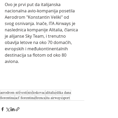
Ovo je prvi put da italijanska 
nacionalna avio-kompanija posetila  
Aerodrom "Konstantin Veliki" od 
svog osnivanja. Inače, ITA Airways je  
naslednica kompanije Alitalia, članica 
je alijanse Sky Team, i trenutno 
obavlja letove na oko 70 domaćih, 
evropskih i međukontinentalnih 
destinacija sa flotom od oko 80 
aviona.
aerodrom niš
vesti
nis
leskovac
alitalia
slika dana
fiorentina
acf fiorentina
firenca
ita airways
sport