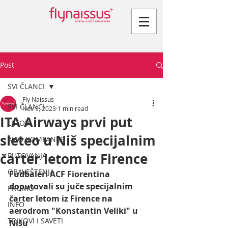
Post
SVI ČLANCI
Fly Naissus
SVI ČLANCI
Nov 9, 2023
1 min read
ITA Airways prvi put
LETOVI
sleteo u Niš specijalnim
AVIO KOMPANIJE
čarter letom iz Firence
PUTOVANJA
OBAVEŠTENJA
Fudbaleri ACF Fiorentina 
doputovali su juče specijalnim 
PROMO
čarter letom iz Firence na 
INFO
aerodrom "Konstantin Veliki" u 
TRIKOVI I SAVETI
Nišu