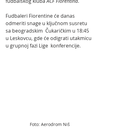
fudbalskog kluba 
ACF Fiorentina
. 
Fudbaleri Fiorentine će danas 
odmeriti snage u ključnom susretu 
sa beogradskim  Čukaričkim u 18:45 
u Leskovcu, gde će odigrati utakmicu 
u grupnoj fazi Lige  konferencije.
Foto: Aerodrom Niš