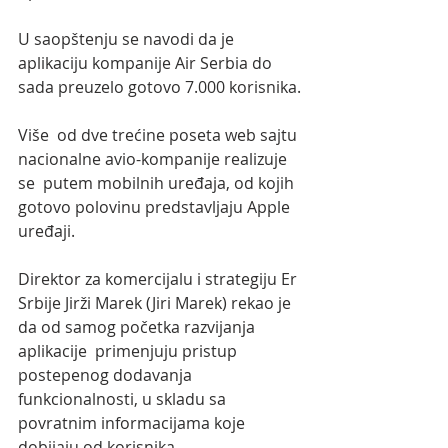
U saopštenju se navodi da je 
aplikaciju kompanije Air Serbia do 
sada preuzelo gotovo 7.000 korisnika.
Više  od dve trećine poseta web sajtu 
nacionalne avio-kompanije realizuje 
se  putem mobilnih uređaja, od kojih 
gotovo polovinu predstavljaju Apple 
uređaji.
Direktor za komercijalu i strategiju Er 
Srbije Jirži Marek (Jiri Marek) rekao je 
da od samog početka razvijanja 
aplikacije  primenjuju pristup 
postepenog dodavanja 
funkcionalnosti, u skladu sa  
povratnim informacijama koje 
dobijaju od korisnika.