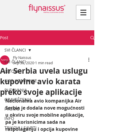
Post
SVI ČLANCI
Fly Naissus
SVI ČLANCI
Sep 30, 2020
1 min read
Air Serbia uvela uslugu
LETOVI
kupovine avio karata
AVIO KOMPANIJE
preko svoje aplikacije
PUTOVANJA
OBAVEŠTENJA
Nacionalna avio kompanijka Air 
Serbia je dodala nove mogućnosti 
PROMO
u okviru svoje mobilne aplikacije,  
INFO
pa je korisnicima sada na 
TRIKOVI I SAVETI
raspolaganju i opcija kupovine 