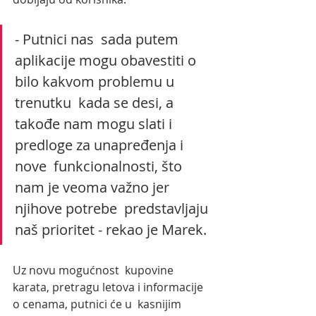
- Putnici nas  sada putem 
aplikacije mogu obavestiti o 
bilo kakvom problemu u 
trenutku  kada se desi, a 
takođe nam mogu slati i 
predloge za unapređenja i 
nove  funkcionalnosti, što 
nam je veoma važno jer 
njihove potrebe  predstavljaju 
naš prioritet - rekao je Marek.
Uz novu mogućnost  kupovine 
karata, pretragu letova i informacije 
o cenama, putnici će u  kasnijim 