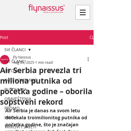
Post
SVI ČLANCI
Fly Naissus
SVI ČLANCI
Aug 25, 2025
1 min read
Air Serbia prevezla tri
LETOVI
miliona putnika od
AVIO KOMPANIJE
početka godine – oborila
PUTOVANJA
OBAVEŠTENJA
sopstveni rekord
PROMO
Air Serbia je danas na svom letu 
dočekala troimilionitog putnika od 
INFO
početka godine, što je značajan 
TRIKOVI I SAVETI