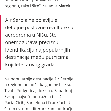
regionu, tako i šire“, rekao je Marek.
Air Serbia ne objavljuje 
detaljne poslovne rezultate sa 
aerodroma u Nišu, što 
onemogućava preciznu 
identifikaciju najpopularnijih 
destinacija među putnicima 
koji lete iz ovog grada
Najpopularnije destinacije Air Serbije 
u regionu od početka godine bile su 
Tivat i Podgorica, dok su u Zapadnoj 
Evropi najveću potražnju beležili 
Pariz, Cirih, Barselona i Frankfurt. U 
širem evro-mediteranskom području 