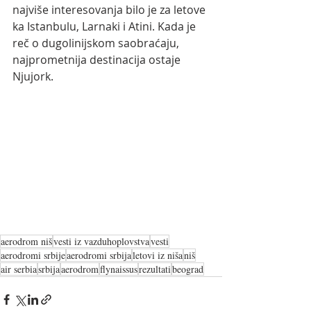
najviše interesovanja bilo je za letove 
ka Istanbulu, Larnaki i Atini. Kada je 
reč o dugolinijskom saobraćaju, 
najprometnija destinacija ostaje 
Njujork.
aerodrom niš
vesti iz vazduhoplovstva
vesti
aerodromi srbije
aerodromi srbija
letovi iz niša
niš
air serbia
srbija
aerodrom
flynaissus
rezultati
beograd