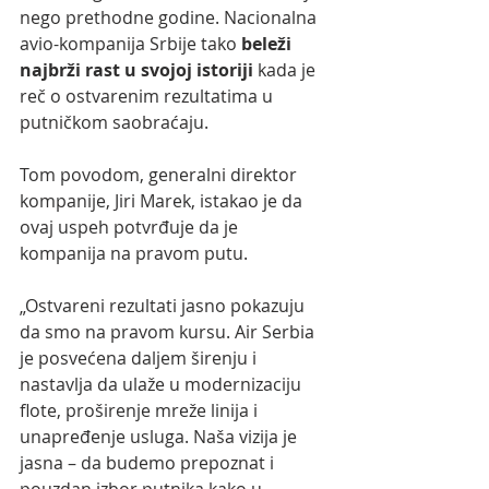
nego prethodne godine. Nacionalna 
avio-kompanija Srbije tako
 beleži 
najbrži rast u svojoj istoriji 
kada je 
reč o ostvarenim rezultatima u 
putničkom saobraćaju.
Tom povodom, generalni direktor 
kompanije, Jiri Marek, istakao je da 
ovaj uspeh potvrđuje da je 
kompanija na pravom putu.
„Ostvareni rezultati jasno pokazuju 
da smo na pravom kursu. Air Serbia 
je posvećena daljem širenju i 
nastavlja da ulaže u modernizaciju 
flote, proširenje mreže linija i 
unapređenje usluga. Naša vizija je 
jasna – da budemo prepoznat i 
pouzdan izbor putnika kako u 