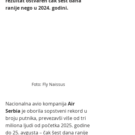
rezultat ostvaren čak šest dana 
ranije nego u 2024. godini.
Foto: Fly Naissus
Nacionalna avio kompanija 
Air 
Serbia
 je oborila sopstveni rekord u 
broju putnika, prevezavši više od tri 
miliona ljudi od početka 2025. godine 
do 25. avgusta – čak šest dana ranije 