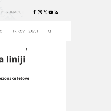
DESTINACIJE
FO
TRIKOVI I SAVETI
 liniji
ezonske letove 