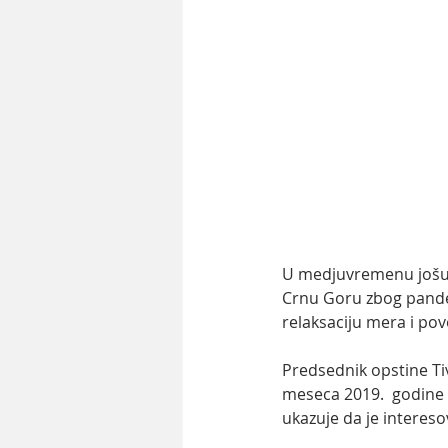
U medjuvremenu jošuve
Crnu Goru zbog pandemi
relaksaciju mera i pov
Predsednik opstine Ti
meseca 2019.  godine n
ukazuje da je intereso