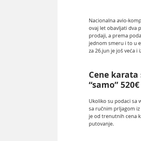
Nacionalna avio-komp
ovaj let obavljati dva
prodaji, a prema poda
jednom smeru i to u e
za 26.jun je još veća i
Cene karata 
“samo” 520€
Ukoliko su podaci sa 
sa ručnim prljagom i
je od trenutnih cena 
putovanje.