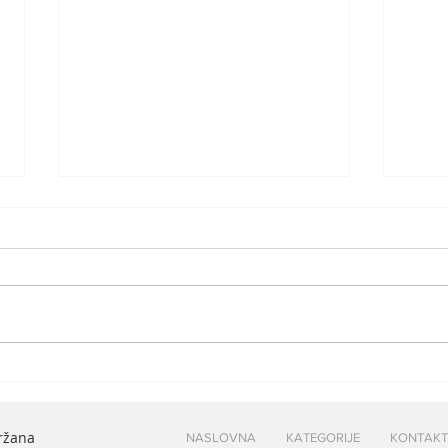
Šok: Ryanair povukao sve
U ju
letove iz prodaje – da li je
Kons
ovo početak kraja
6% v
držana
NASLOVNA
KATEGORIJE
KONTAKT