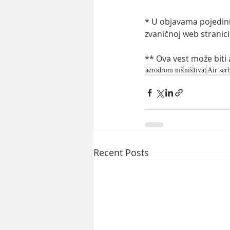
* U objavama pojedinih
zvaničnoj web stranic
** Ova vest može biti
aerodrom niš
niš
tivat
Air ser
Recent Posts