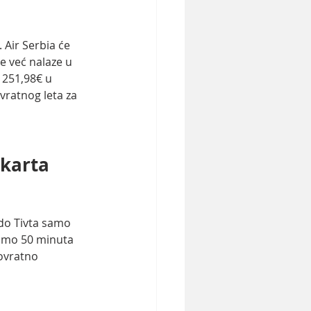
 Air Serbia će 
e već nalaze u 
 251,98€ u 
ratnog leta za 
karta 
do Tivta samo 
amo 50 minuta 
ovratno 