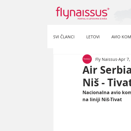
SVI ČLANCI
LETOVI
AVIO KOM
Fly Naissus
Apr 7,
Air Serbi
Niš - Tiva
Nacionalna avio komp
na liniji Niš-Tivat