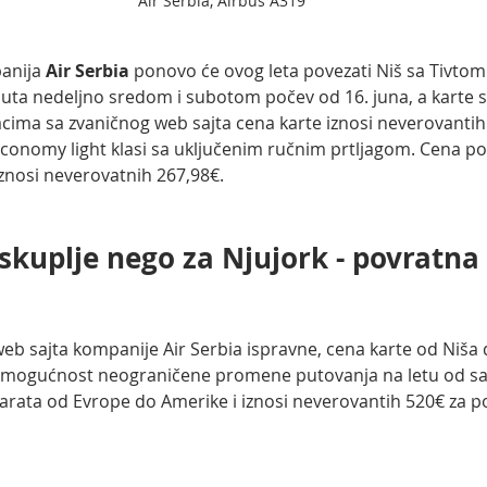
Air Serbia, Airbus A319
anija 
Air Serbia 
ponovo će ovog leta povezati Niš sa Tivtom.
 puta nedeljno sredom i subotom počev od 16. juna, a karte s
cima sa zvaničnog web sajta cena karte iznosi neverovantih
conomy light klasi sa uključenim ručnim prtljagom. Cena pov
 iznosi neverovatnih 267,98€.
skuplje nego za Njujork - povratna 
web sajta kompanije Air Serbia ispravne, cena karte od Niša 
z mogućnost neograničene promene putovanja na letu od s
karata od Evrope do Amerike i iznosi neverovantih 520€ za p