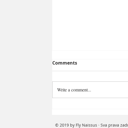
Comments
Write a comment...
Povratak u devedesete:
Razlog ukidanja letova
kompanije Ryanair iz Niša
© 2019 by Fly Naissus · Sva prava za