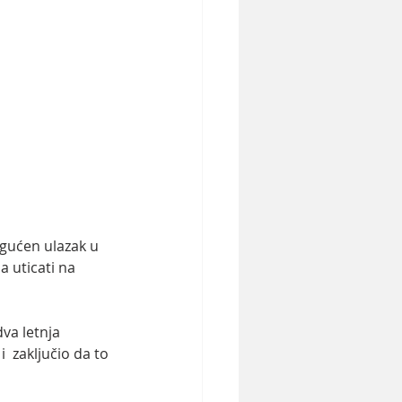
gućen ulazak u 
 uticati na 
va letnja 
  zaključio da to 