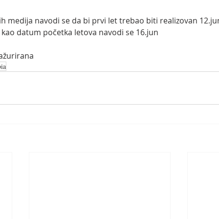
 medija navodi se da bi prvi let trebao biti realizovan 12.j
i kao datum početka letova navodi se 16.jun
 ažurirana
bia