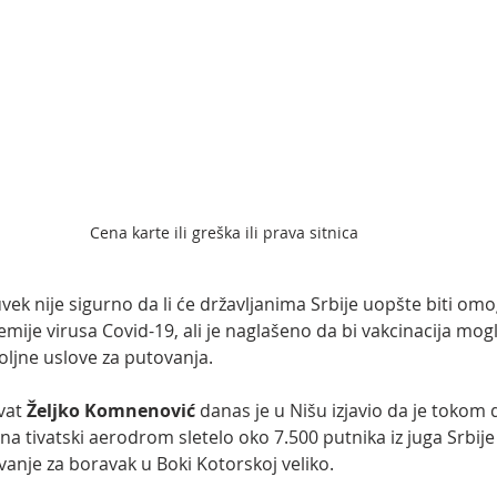
Cena karte ili greška ili prava sitnica 
k nije sigurno da li će državljanima Srbije uopšte biti omo
je virusa Covid-19, ali je naglašeno da bi vakcinacija mogla
oljne uslove za putovanja.
vat
 Željko Komnenović
 danas je u Nišu izjavio da je tokom d
a tivatski aerodrom sletelo oko 7.500 putnika iz juga Srbije i
vanje za boravak u Boki Kotorskoj veliko.