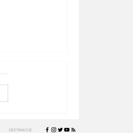
lu kroz aerodrom
tantin Veliki prošlo
iše putnika –
DESTINACIJE