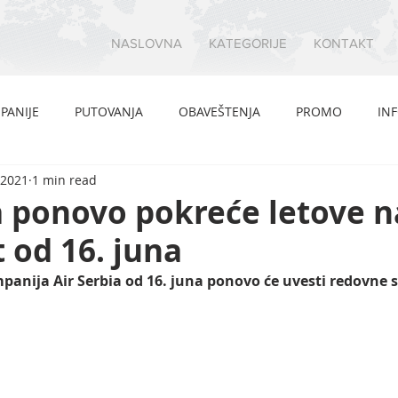
NASLOVNA
KATEGORIJE
KONTAKT
PANIJE
PUTOVANJA
OBAVEŠTENJA
PROMO
IN
 2021
1 min read
a ponovo pokreće letove na
t od 16. juna
anija Air Serbia od 16. juna ponovo će uvesti redovne s