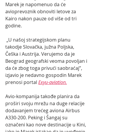
Marek je napomenuo da će 
avioprevoznik obnoviti letove za 
Kairo nakon pauze od više od tri 
godine.
 „U našoj strategijskom planu 
takodje Slovačka, južna Poljska, 
Češka i Austrija. Verujemo da je 
Beograd geografski veoma povoljan i 
da će zbog toga privući saobraćaj”, 
izjavio je nedavno gospodin Marek 
prenosi portal 
Exyu-aviation.
Avio-kompanija takođe planira da 
proširi svoju mrežu na duge relacije 
dodavanjem trećeg aviona Airbus 
A330-200. Peking i Šangaj su 
označeni kao nove destinacije u Kini, 
iako je Marek istakao da je uvođenje 