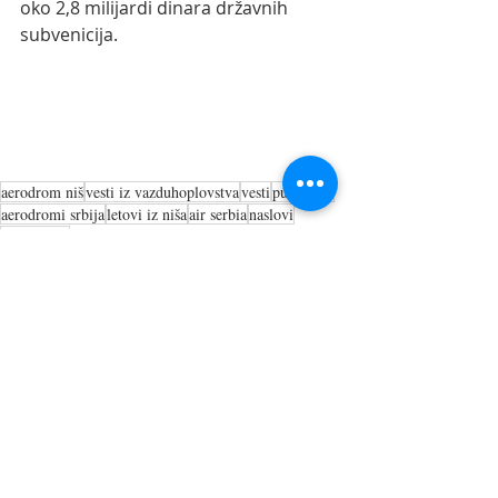
oko 2,8 milijardi dinara državnih 
subvenicija.
aerodrom niš
vesti iz vazduhoplovstva
vesti
putovanja
aerodromi srbija
letovi iz niša
air serbia
naslovi
naslovi.net
Recent Posts
See All