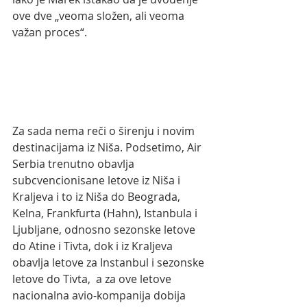
ove dve „veoma složen, ali veoma 
važan proces“.
Za sada nema reči o širenju i novim 
destinacijama iz Niša. Podsetimo, Air 
Serbia trenutno obavlja 
subcvencionisane letove iz Niša i 
Kraljeva i to iz Niša do Beograda, 
Kelna, Frankfurta (Hahn), Istanbula i 
Ljubljane, odnosno sezonske letove 
do Atine i Tivta, dok i iz Kraljeva 
obavlja letove za Instanbul i sezonske 
letove do Tivta,  a za ove letove 
nacionalna avio-kompanija dobija 