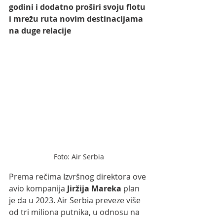
godini i dodatno proširi svoju flotu 
i mrežu ruta novim destinacijama 
na duge relacije
Foto: Air Serbia
Prema rečima Izvršnog direktora ove 
avio kompanija
 Jiržija Mareka 
plan 
je da u 2023. Air Serbia preveze više 
od tri miliona putnika, u odnosu na 