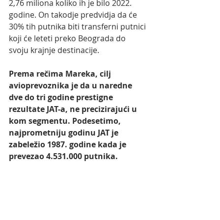
2,76 miliona koliko ih je bilo 2022. 
godine. On takodje predvidja da će 
30% tih putnika biti transferni putnici 
koji će leteti preko Beograda do 
svoju krajnje destinacije. 
Prema rečima Mareka, cilj 
avioprevoznika je da u naredne 
dve do tri godine prestigne 
rezultate JAT-a, ne precizirajući u 
kom segmentu. Podesetimo, 
najprometniju godinu JAT je 
zabeležio 1987. godine kada je 
prevezao 4.531.000 putnika.