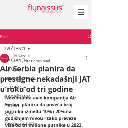
Post
SVI ČLANCI
Fly Naissus
SVI ČLANCI
Jan 30, 2023
2 min read
Air Serbia planira da
LETOVI
prestigne nekadašnji JAT
AVIO KOMPANIJE
u roku od tri godine
PUTOVANJA
OBAVEŠTENJA
Nacionalna avio kompanija Air 
Serbia  planira da poveća broj 
PROMO
putnika između 10% i 20% na 
INFO
godišnjem nivou i tako preveze 
TRIKOVI I SAVETI
više od tri miliona putnika u 2023. 