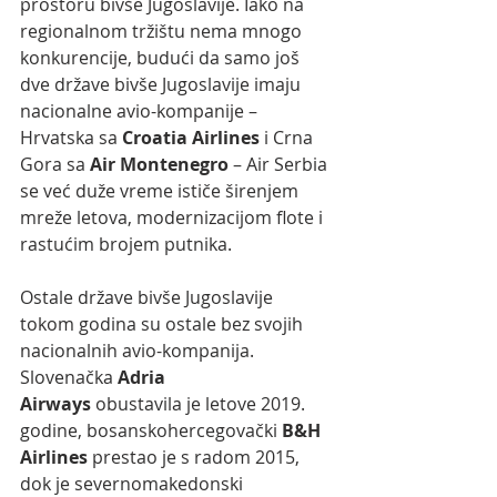
prostoru bivše Jugoslavije. Iako na 
regionalnom tržištu nema mnogo 
konkurencije, budući da samo još 
dve države bivše Jugoslavije imaju 
nacionalne avio-kompanije – 
Hrvatska sa 
Croatia Airlines
 i Crna 
Gora sa 
Air Montenegro
 – Air Serbia 
se već duže vreme ističe širenjem 
mreže letova, modernizacijom flote i 
rastućim brojem putnika.
Ostale države bivše Jugoslavije 
tokom godina su ostale bez svojih 
nacionalnih avio-kompanija. 
Slovenačka 
Adria 
Airways
 obustavila je letove 2019. 
godine, bosanskohercegovački 
B&H 
Airlines
 prestao je s radom 2015, 
dok je severnomakedonski 