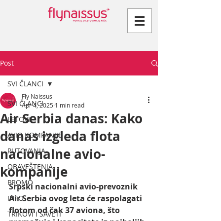
Post
SVI ČLANCI
Fly Naissus
SVI ČLANCI
Apr 4, 2025
1 min read
Air Serbia danas: Kako
LETOVI
danas izgleda flota
AVIO KOMPANIJE
nacionalne avio-
PUTOVANJA
OBAVEŠTENJA
kompanije
PROMO
Srpski nacionalni avio-prevoznik 
Air Serbia ovog leta će raspolagati 
INFO
flotom od čak 37 aviona, što 
TRIKOVI I SAVETI