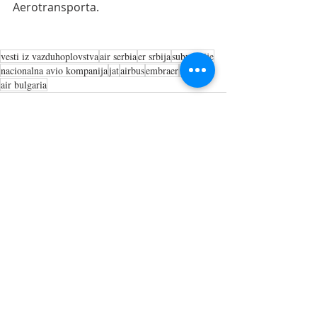
Aerotransporta.
vesti iz vazduhoplovstva
air serbia
er srbija
subvencije
nacionalna avio kompanija
jat
airbus
embraer
flota
air bulgaria
Recent Posts
See All