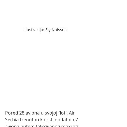
Ilustracija: Fly Naissus
Pored 28 aviona u svojoj floti, Air 
Serbia trenutno koristi dodatnih 7 
aviona putem takozvanog mokrog 