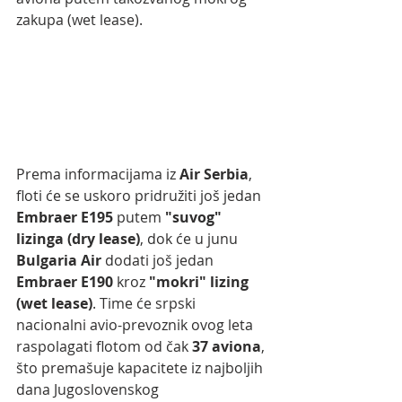
zakupa (wet lease).
Prema informacijama iz 
Air Serbia
, 
floti će se uskoro pridružiti još jedan 
Embraer E195
 putem 
"suvog" 
lizinga (dry lease)
, dok će u junu 
Bulgaria Air
 dodati još jedan 
Embraer E190
 kroz 
"mokri" lizing 
(wet lease)
. Time će srpski 
nacionalni avio-prevoznik ovog leta 
raspolagati flotom od čak 
37 aviona
, 
što premašuje kapacitete iz najboljih 
dana Jugoslovenskog 