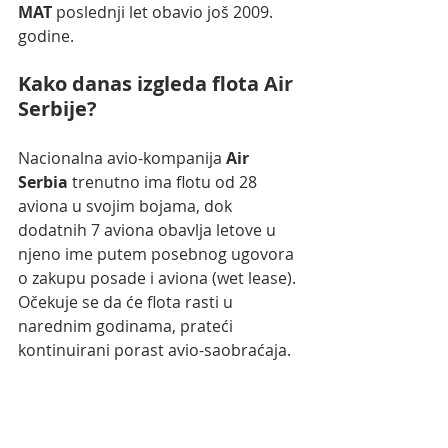
MAT
 poslednji let obavio još 2009. 
godine.  
Kako danas izgleda flota Air 
Serbije?
Nacionalna avio-kompanija 
Air 
Serbia
 trenutno ima flotu od 28 
aviona u svojim bojama, dok 
dodatnih 7 aviona obavlja letove u 
njeno ime putem posebnog ugovora 
o zakupu posade i aviona (wet lease). 
Očekuje se da će flota rasti u 
narednim godinama, prateći 
kontinuirani porast avio-saobraćaja.