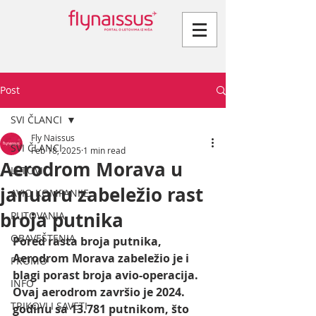
Post
SVI ČLANCI
Fly Naissus
SVI ČLANCI
Feb 18, 2025
1 min read
Aerodrom Morava u
LETOVI
januaru zabeležio rast
AVIO KOMPANIJE
broja putnika
PUTOVANJA
OBAVEŠTENJA
Pored rasta broja putnika, 
Aerodrom Morava zabeležio je i 
PROMO
blagi porast broja avio-operacija. 
INFO
Ovaj aerodrom završio je 2024. 
TRIKOVI I SAVETI
godinu sa 13.781 putnikom, što 