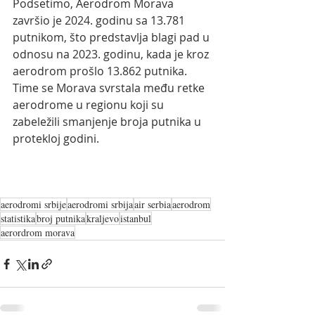
Podsetimo, Aerodrom Morava 
završio je 2024. godinu sa 13.781 
putnikom, što predstavlja blagi pad u 
odnosu na 2023. godinu, kada je kroz 
aerodrom prošlo 13.862 putnika. 
Time se Morava svrstala među retke 
aerodrome u regionu koji su 
zabeležili smanjenje broja putnika u 
protekloj godini.
aerodromi srbije
aerodromi srbija
air serbia
aerodrom
statistika
broj putnika
kraljevo
istanbul
aerordrom morava