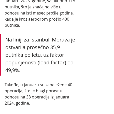
januaru 2025. godine, sa ukupno 718 
putnika, što je značajno više u 
odnosu na isti mesec prošle godine, 
kada je kroz aerodrom prošlo 400 
putnika.
Na liniji za Istanbul, Morava je 
ostvarila prosečno 35,9 
putnika po letu, uz faktor 
popunjenosti (load factor) od 
49,9%.
Takođe, u januaru su zabeležene 40 
operacija, što je blagi porast u 
odnosu na 38 operacija iz januara 
2024. godine.