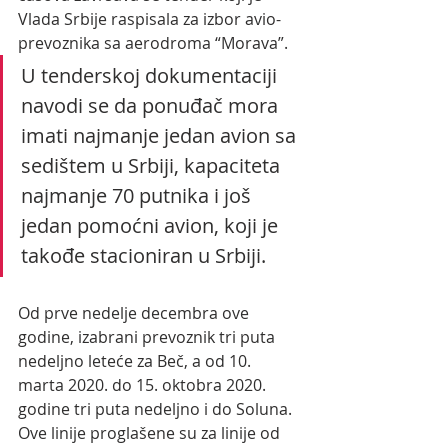
Vlada Srbije raspisala za izbor avio-
prevoznika sa aerodroma “Morava”.
U tenderskoj dokumentaciji 
navodi se da ponuđač mora 
imati najmanje jedan avion sa 
sedištem u Srbiji, kapaciteta 
najmanje 70 putnika i još 
jedan pomoćni avion, koji je 
takođe stacioniran u Srbiji.
Od prve nedelje decembra ove 
godine, izabrani prevoznik tri puta 
nedeljno leteće za Beč, a od 10. 
marta 2020. do 15. oktobra 2020. 
godine tri puta nedeljno i do Soluna. 
Ove linije proglašene su za linije od 