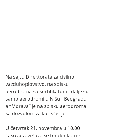
Na sajtu Direktorata za civilno 
vazduhoplovstvo, na spisku 
aerodroma sa sertifikatom i dalje su 
samo aerodromi u Nišu i Beogradu, 
a “Morava” je na spisku aerodroma 
sa dozvolom za korišćenje.
U četvrtak 21. novembra u 10.00 
časova završava se tender koji je 