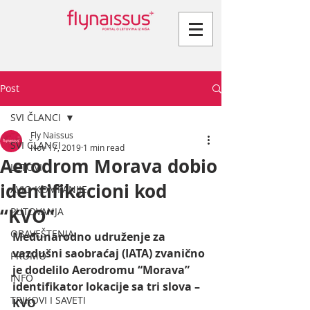
Post
SVI ČLANCI
Fly Naissus
SVI ČLANCI
Nov 17, 2019
1 min read
Aerodrom Morava dobio
LETOVI
identifikacioni kod
AVIO KOMPANIJE
“KVO”
PUTOVANJA
OBAVEŠTENJA
Međunarodno udruženje za 
vazdušni saobraćaj (IATA) zvanično 
PROMO
je dodelilo Aerodromu “Morava” 
INFO
identifikator lokacije sa tri slova – 
TRIKOVI I SAVETI
KVO