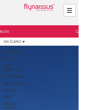
BLOG
SVI ČLANCI
SVI ČLANCI
LETOVI
AVIO
KOMPANIJE
PUTOVANJA
OBAVEŠTENJA
PROMO
INFO
TRIKOVI I
SAVETI