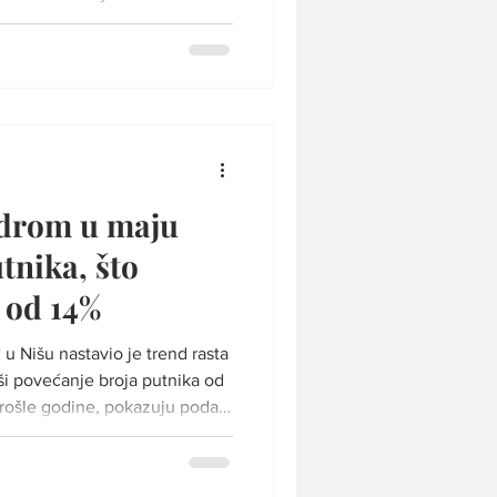
ma, avio-kompanija Ryanair je
aska i izlaska iz Evropske unije
jnim granicama Šengenskog
 bi pasoška kontrola za
trajati duže. U zvaničnom
ir je naveo
odrom u maju
tnika, što
t od 14%
u Nišu nastavio je trend rasta
i povećanje broja putnika od
rošle godine, pokazuju podaci
stracija Prema zvaničnoj
i Srbije, kroz niški aerodrom
rošlo je ukupno 37.814