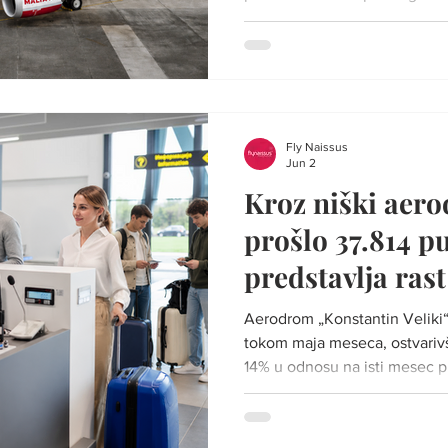
mejlovima poslatim korisnici
objasnila da je novi sistem ul
(EES) na snazi na svim spol
prostora od aprila, zbog čega
pojedine putnike sada mogla 
saopštenju kompanije, Ryana
Fly Naissus
Jun 2
Kroz niški aer
prošlo 37.814 pu
predstavlja ras
Aerodrom „Konstantin Veliki“ 
tokom maja meseca, ostvarivš
14% u odnosu na isti mesec p
„Aerodroma Srbije“. Foto: Ilu
statistici preduzeća Aerodrom
„Konstantin Veliki“ tokom maja p