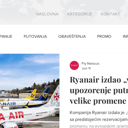
NASLOVNA
KATEGORIJE
KONTAKT
PANIJE
PUTOVANJA
OBAVEŠTENJA
PROMO
IN
Fly Naissus
Jun 11
Ryanair izdao „
upozorenje put
velike promene
aerodromima
Kompanija Ryanair izdala je 
sa predstojećim rezervacijam
promenu na evropskim granic