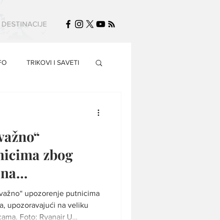
DESTINACIJE
FO
TRIKOVI I SAVETI
važno“
nicima zbog
 na
„važno“ upozorenje putnicima
a, upozoravajući na veliku
ama. Foto: Ryanair U