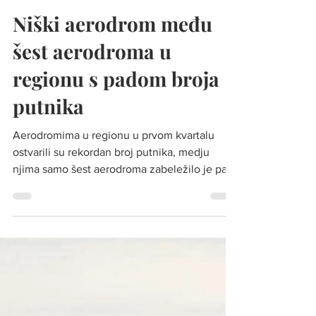
Fly Naissus
Jun 10, 2024
Niški aerodrom među
šest aerodroma u
regionu s padom broja
putnika
Aerodromima u regionu u prvom kvartalu
ostvarili su rekordan broj putnika, medju
njima samo šest aerodroma zabeležilo je pad
broja...