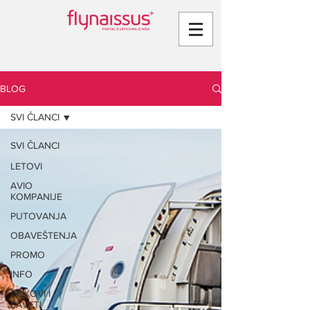
BLOG
SVI ČLANCI
SVI ČLANCI
LETOVI
AVIO
KOMPANIJE
PUTOVANJA
OBAVEŠTENJA
PROMO
INFO
TRIKOVI I
SAVETI