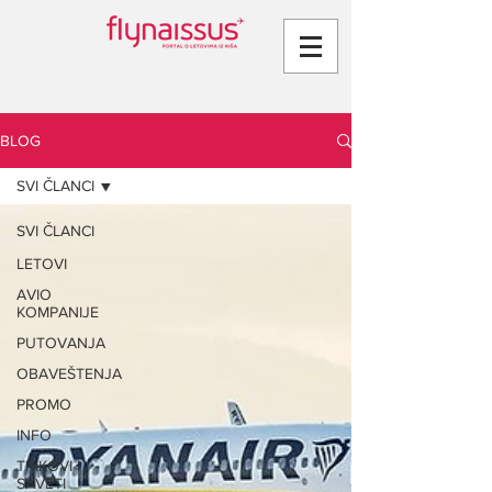
BLOG
SVI ČLANCI
SVI ČLANCI
LETOVI
AVIO
KOMPANIJE
PUTOVANJA
OBAVEŠTENJA
PROMO
INFO
TRIKOVI I
SAVETI