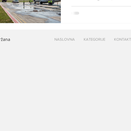
Aerodrom Morava / FlyNaissus
počela je letom na relaciji Kra
utorak, 31. marta. Tokom letn
dostupne tri destinacije – Istanbul, Solun i Tivat, naovodi se
u saopstenju Aerodroma Mora
držana
NASLOVNA
KATEGORIJE
KONTAKT
realizovaće s