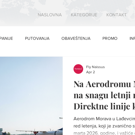
NASLOVNA
KATEGORIJE
KONTAKT
PANIJE
PUTOVANJA
OBAVEŠTENJA
PROMO
IN
Fly Naissus
Apr 2
Na Aerodromu 
na snagu letnji 
Direktne linije 
Solunu i Tivtu
Aerodrom Morava u Lađevcima
red letenja, koji je zvanično 
marta 2026. godine, i važiće d