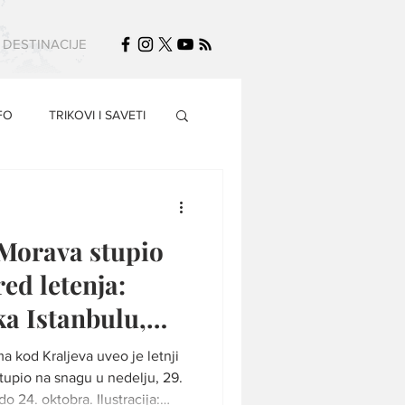
DESTINACIJE
FO
TRIKOVI I SAVETI
Morava stupio
red letenja:
ka Istanbulu,
 kod Kraljeva uveo je letnji
stupio na snagu u nedelju, 29.
o 24. oktobra. Ilustracija: