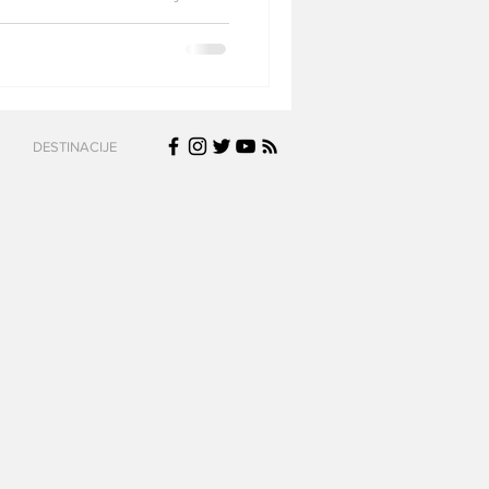
 Primena letnjeg reda letenja
ljevo – Istanbul – Kraljevo u
je sezone putnicima će biti
va. Letovi do Istanbula
DESTINACIJE