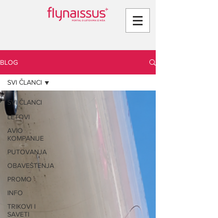
BLOG
SVI ČLANCI
SVI ČLANCI
LETOVI
AVIO
KOMPANIJE
PUTOVANJA
OBAVEŠTENJA
PROMO
INFO
TRIKOVI I
SAVETI