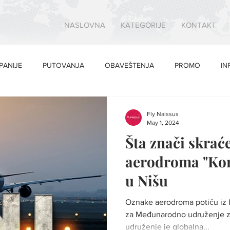
NASLOVNA
KATEGORIJE
KONTAKT
PANIJE
PUTOVANJA
OBAVEŠTENJA
PROMO
IN
Fly Naissus
May 1, 2024
Šta znači skrać
aerodroma "Kon
u Nišu
Oznake aerodroma potiču iz I
za Međunarodno udruženje za
udruženje je globalna...