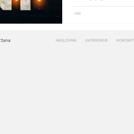
držana
NASLOVNA
KATEGORIJE
KONTAKT