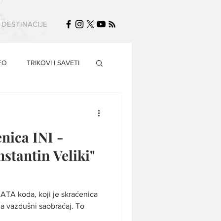
DESTINACIJE
FO
TRIKOVI I SAVETI
enica INI -
stantin Veliki"
ATA koda, koji je skraćenica
 vazdušni saobraćaj. To