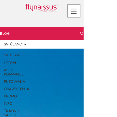
BLOG
SVI ČLANCI
SVI ČLANCI
LETOVI
AVIO
KOMPANIJE
PUTOVANJA
OBAVEŠTENJA
PROMO
INFO
TRIKOVI I
SAVETI