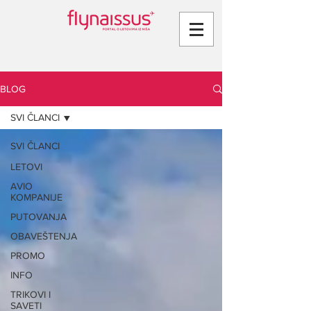
BLOG
SVI ČLANCI
SVI ČLANCI
LETOVI
AVIO
KOMPANIJE
PUTOVANJA
OBAVEŠTENJA
PROMO
INFO
TRIKOVI I
SAVETI