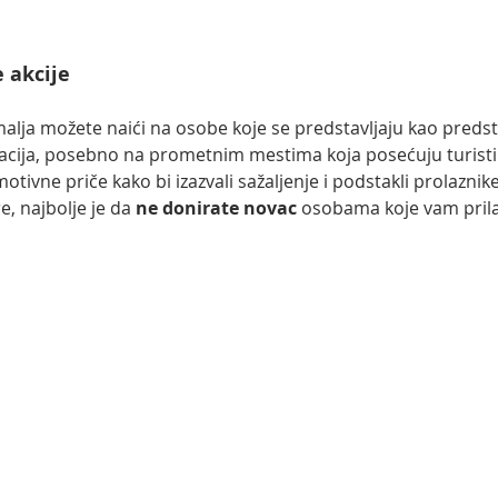
akcije  
alja možete naići na osobe koje se predstavljaju kao predst
cija, posebno na prometnim mestima koja posećuju turisti.
otivne priče kako bi izazvali sažaljenje i podstakli prolaznik
e, najbolje je da 
ne donirate novac
 osobama koje vam prilaz