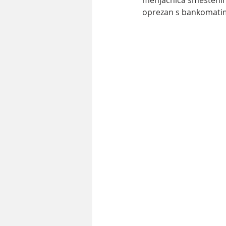
menjačnica smeštenih
oprezan s bankomatima