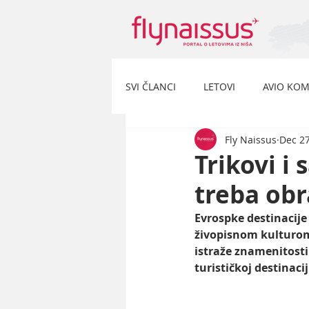
SVI ČLANCI
LETOVI
AVIO KOM
Fly Naissus
Dec 27
Trikovi i 
treba obr
Evrospke destinacije
živopisnom kulturom 
istraže znamenitosti
turističkoj destinaci