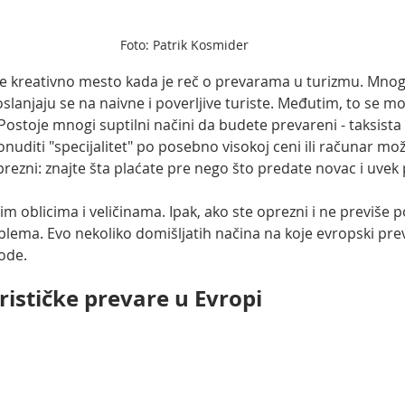
Foto: Patrik Kosmider
e kreativno mesto kada je reč o prevarama u turizmu. Mnog
slanjaju se na naivne i poverljive turiste. Međutim, to se mož
Postoje mnogi suptilni načini da budete prevareni - taksista
uditi "specijalitet" po posebno visokoj ceni ili računar mož
prezni: znajte šta plaćate pre nego što predate novac i uvek
m oblicima i veličinama. Ipak, ako ste oprezni i ne previše po
oblema. Evo nekoliko domišljatih načina na koje evropski pre
ode.
rističke prevare u Evropi