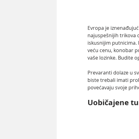
Evropa je iznenađujuć
najuspešnijih trikova o
iskusnijim putnicima. 
veću cenu, konobar pon
vaše lozinke. Budite o
Prevaranti dolaze u svi
biste trebali imati pr
povećavaju svoje prih
Uobičajene tu