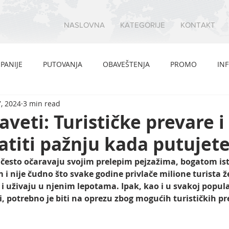
NASLOVNA
KATEGORIJE
KONTAKT
PANIJE
PUTOVANJA
OBAVEŠTENJA
PROMO
IN
, 2024
3 min read
saveti: Turističke prevare i
atiti pažnju kada putujet
 često očaravaju svojim prelepim pejzažima, bogatom ist
i nije čudno što svake godine privlače milione turista že
 i uživaju u njenim lepotama. Ipak, kao i u svakoj popul
ji, potrebno je biti na oprezu zbog mogućih turističkih pr