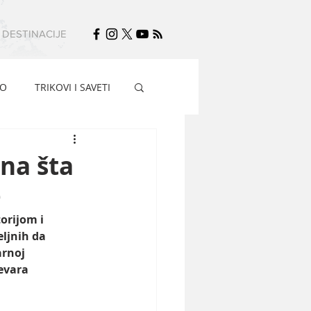
DESTINACIJE
FO
TRIKOVI I SAVETI
 na šta
e
orijom i 
ljnih da 
arnoj 
evara 