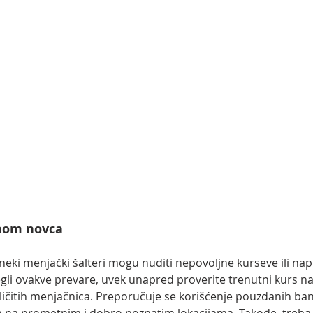
nom novca
eki menjački šalteri mogu nuditi nepovoljne kurseve ili napl
begli ovakve prevare, uvek unapred proverite trenutni kurs na
ičitih menjačnica. Preporučuje se korišćenje pouzdanih bana