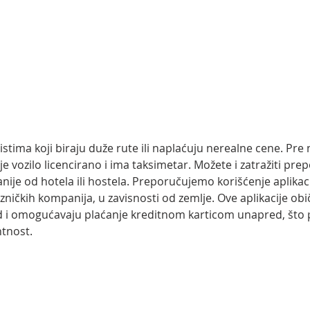
istima koji biraju duže rute ili naplaćuju nerealne cene. Pre
i je vozilo licencirano i ima taksimetar. Možete i zatražiti pre
ije od hotela ili hostela. Preporučujemo korišćenje aplikac
vozničkih kompanija, u zavisnosti od zemlje. Ove aplikacije obi
 i omogućavaju plaćanje kreditnom karticom unapred, što 
ntnost.