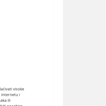
aćivati visoke 
 internetu i 
ka ili 