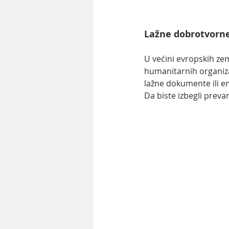
Lažne dobrotvorne 
U većini evropskih zem
humanitarnih organiza
lažne dokumente ili em
Da biste izbegli prevar