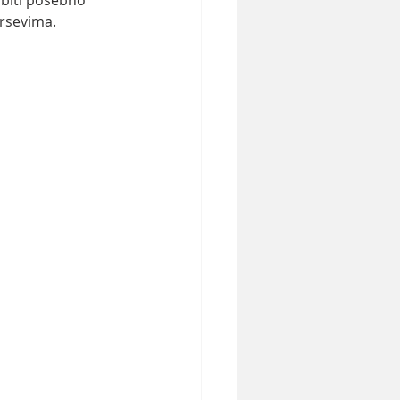
biti posebno 
ursevima.