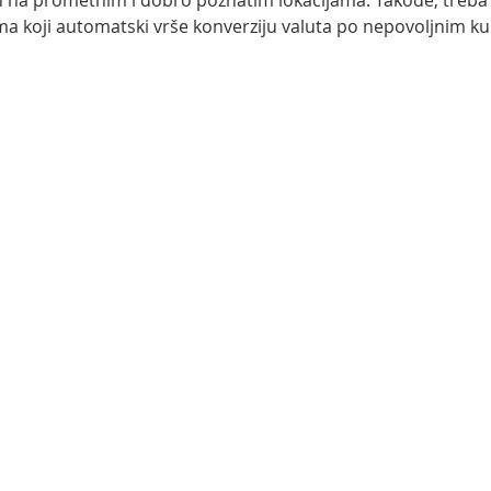
 na prometnim i dobro poznatim lokacijama. Takođe, treba 
 koji automatski vrše konverziju valuta po nepovoljnim k