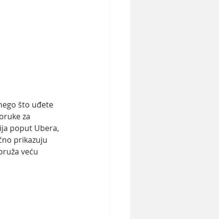
 nego što uđete 
poruke za 
ija poput Ubera, 
čno prikazuju 
pruža veću 