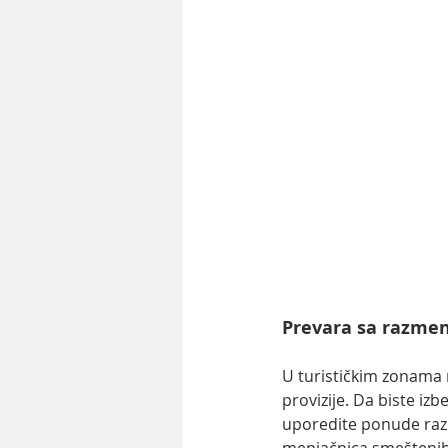
Prevara sa razme
U turističkim zonama n
provizije. Da biste iz
uporedite ponude razl