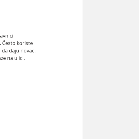
avnici 
 Često koriste 
e da daju novac. 
e na ulici.