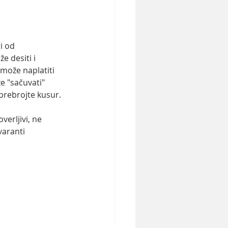
i od 
e desiti i 
 može naplatiti 
e "sačuvati" 
 prebrojte kusur.
verljivi, ne 
varanti 