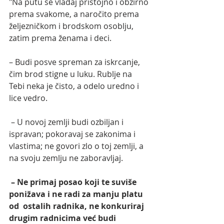
"Na putu se vladaj pristojno i obzirno 
prema svakome, a naročito prema 
željezničkom i brodskom osoblju, 
zatim prema ženama i deci.
– Budi posve spreman za iskrcanje, 
čim brod stigne u luku. Rublje na 
Tebi neka je čisto, a odelo uredno i 
lice vedro.
 – U novoj zemlji budi ozbiljan i 
ispravan; pokoravaj se zakonima i  
vlastima; ne govori zlo o toj zemlji, a 
na svoju zemlju ne zaboravljaj.
 – Ne primaj posao koji te suviše 
ponižava i ne radi za manju platu 
od  ostalih radnika, ne konkuriraj 
drugim radnicima već budi 