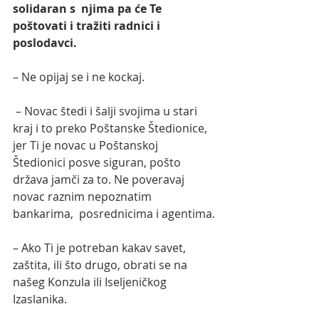
solidaran s  njima pa će Te 
poštovati i tražiti radnici i 
poslodavci.
– Ne opijaj se i ne kockaj.
 – Novac štedi i šalji svojima u stari 
kraj i to preko Poštanske Štedionice, 
jer Ti je novac u Poštanskoj 
Štedionici posve siguran, pošto  
država jamči za to. Ne poveravaj 
novac raznim nepoznatim 
bankarima,  posrednicima i agentima.
– Ako Ti je potreban kakav savet, 
zaštita, ili što drugo, obrati se na 
našeg Konzula ili Iseljeničkog 
Izaslanika.