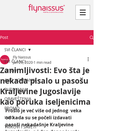
Post
SVI ČLANCI
Fly Naissus
SVI ČLANCI
Jan 29, 2020
1 min read
Zanimljivosti: Evo šta je
LETOVI
nekada pisalo u pasošu
AVIO KOMPANIJE
Kraljevine Jugoslavije
PUTOVANJA
OBAVEŠTENJA
kao poruka iseljenicima
PROMO
Prošlo je već više od jednog  veka 
od kada su se počeli izdavati 
INFO
pasoši nekadašnje Kraljevine 
TRIKOVI I SAVETI