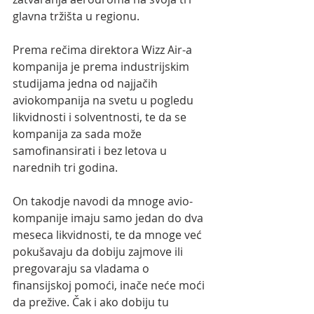
glavna tržišta u regionu. 
Prema rečima direktora Wizz Air-a 
kompanija je prema industrijskim 
studijama jedna od najjačih 
aviokompanija na svetu u pogledu 
likvidnosti i solventnosti, te da se 
kompanija za sada može 
samofinansirati i bez letova u 
narednih tri godina. 
On takodje navodi da mnoge avio-
kompanije imaju samo jedan do dva 
meseca likvidnosti, te da mnoge već 
pokušavaju da dobiju zajmove ili 
pregovaraju sa vladama o 
finansijskoj pomoći, inače neće moći 
da prežive. Čak i ako dobiju tu 