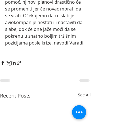
pomoć, njihovi planovi drastično će 
se promeniti jer će novac morati da 
se vrati. Očekujemo da će slabije 
aviokompanije nestati ili nastaviti da 
slabe, dok će one jače moći da se 
pokrenu u znatno boljim tržišnim 
pozicijama posle krize, navodi Varadi.
Recent Posts
See All