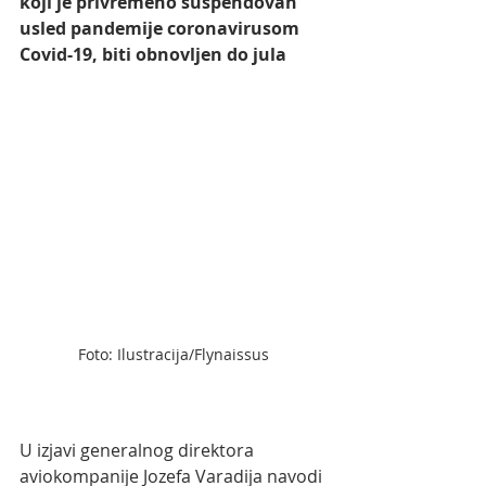
koji je privremeno suspendovan 
usled pandemije coronavirusom 
Covid-19, biti obnovljen do jula
Foto: Ilustracija/Flynaissus
U izjavi generalnog direktora 
aviokompanije Jozefa Varadija navodi 