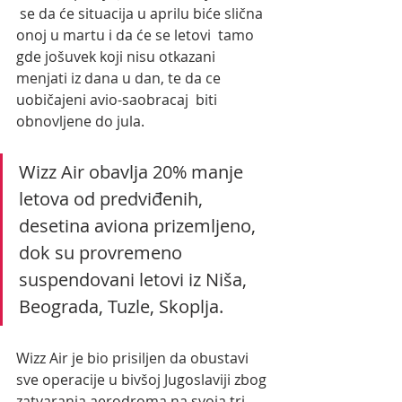
 se da će situacija u aprilu biće slična 
onoj u martu i da će se letovi  tamo 
gde jošuvek koji nisu otkazani 
menjati iz dana u dan, te da ce 
uobičajeni avio-saobracaj  biti 
obnovljene do jula. 
Wizz Air obavlja 20% manje 
letova od predviđenih, 
desetina aviona prizemljeno, 
dok su provremeno 
suspendovani letovi iz Niša, 
Beograda, Tuzle, Skoplja.
Wizz Air je bio prisiljen da obustavi 
sve operacije u bivšoj Jugoslaviji zbog 
zatvaranja aerodroma na svoja tri 