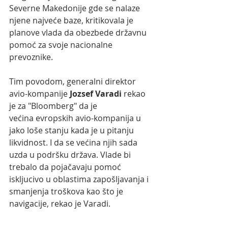
Severne Makedonije gde se nalaze 
njene najveće baze, kritikovala je 
planove vlada da obezbede državnu 
pomoć za svoje nacionalne 
prevoznike. 
Tim povodom, generalni direktor 
avio-kompanije 
Jozsef Varadi 
rekao 
je za "Bloomberg" da je
većina evropskih avio-kompanija u 
jako loše stanju kada je u pitanju 
likvidnost. I da se većina njih sada 
uzda u podršku država. Vlade bi 
trebalo da pojačavaju pomoć 
iskljucivo u oblastima zapošljavanja i 
smanjenja troškova kao što je 
navigacije, rekao je Varadi.