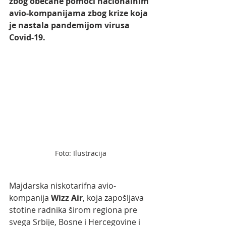
zbog obećane pomoći nacionalnim 
avio-kompanijama zbog krize koja 
je nastala pandemijom virusa 
Covid-19.
Foto: Ilustracija
Majdarska niskotarifna avio-
kompanija 
Wizz Air
, koja zapošljava 
stotine radnika širom regiona pre 
svega Srbije, Bosne i Hercegovine i 