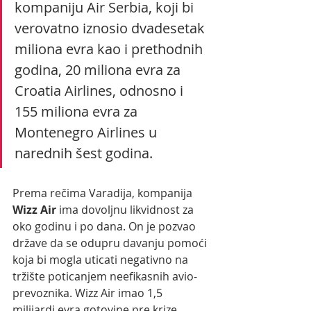
kompaniju Air Serbia, koji bi 
verovatno iznosio dvadesetak 
miliona evra kao i prethodnih 
godina, 20 miliona evra za 
Croatia Airlines, odnosno i 
155 miliona evra za 
Montenegro Airlines u 
narednih šest godina.
Prema rečima Varadija, kompanija 
Wizz Air 
ima dovoljnu likvidnost za 
oko godinu i po dana. On je pozvao 
države da se odupru davanju pomoći 
koja bi mogla uticati negativno na 
tržište poticanjem neefikasnih avio-
prevoznika. Wizz Air imao 1,5 
milijardi evra gotovine pre krize 