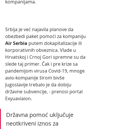
kompanijama.
Srbija je već najavila planove da 
obezbedi paket pomoći za kompaniju 
Air Serbia
 putem dokapitalizacije ili 
korporativnih obveznica. Vlade u 
Hrvatskoj i Crnoj Gori spremne su da 
slede taj primer. Čak i pre krize sa 
pandemijom virusa Covid-19, mnoge 
avio-kompanije širom bivše 
Jugoslavije trebalo je da dobiju 
državne subvencije, - prenosi portal 
Exyuaviaion.
Državna pomoć uključuje 
neotkriveni iznos za 