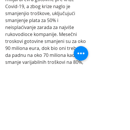
Covid-19, a zbog krize naglo je 
smanjenjio troškove, uključujući 
smanjenje plata za 50% i 
neisplaćivanje zarada za najviše 
rukovodioce kompanije. Mesečni 
troskovi gotovine smanjeni su za oko 
90 miliona eura, dok bio oni trebali 
da padnu na oko 70 miliona kada 
smanje varijabilnih troškovi na 80%, 
rekao je Varadi.
Recent Posts
See All