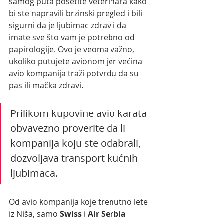
samog puta posetite veterinara kako 
bi ste napravili brzinski pregled i bili 
sigurni da je ljubimac zdrav i da 
imate sve što vam je potrebno od 
papirologije. Ovo je veoma važno, 
ukoliko putujete avionom jer većina 
avio kompanija traži potvrdu da su 
pas ili mačka zdravi.
Prilikom kupovine avio karata 
obvavezno proverite da li 
kompanija koju ste odabrali,  
dozvoljava transport kućnih 
ljubimaca. 
Od avio kompanija koje trenutno lete 
iz Niša, samo
 Swiss
 i 
Air Serbia