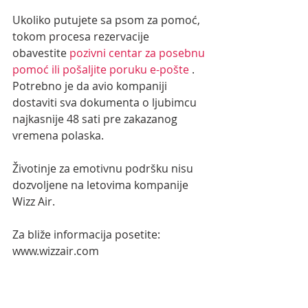
Ukoliko putujete sa psom za pomoć, 
tokom procesa rezervacije 
obavestite 
pozivni centar za posebnu 
pomoć ili pošaljite poruku e-pošte 
. 
Potrebno je da avio kompaniji 
dostaviti sva dokumenta o ljubimcu 
najkasnije 48 sati pre zakazanog 
vremena polaska.
Životinje za emotivnu podršku nisu 
dozvoljene na letovima kompanije 
Wizz Air. 
Za bliže informacija posetite:
www.wizzair.com