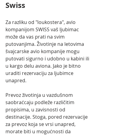
Swiss 
Za razliku od "loukostera", avio 
kompanijom SWISS vaš ljubimac 
može da vas prati na svim 
putovanjima. Životinje na letovima 
švajcarske avio kompanije mogu 
putovati sigurno i udobno u kabini ili 
u kargo delu aviona. Jako je bitno 
uraditi rezervaciju za ljubimce 
unapred.
Prevoz životinja u vazdušnom 
saobraćcaju podleže različitim 
propisima, u zavisnosti od 
destinacije. Stoga, pored rezervacije 
za prevoz koja se vrsi unapred, 
morate biti u mogućnosti da 