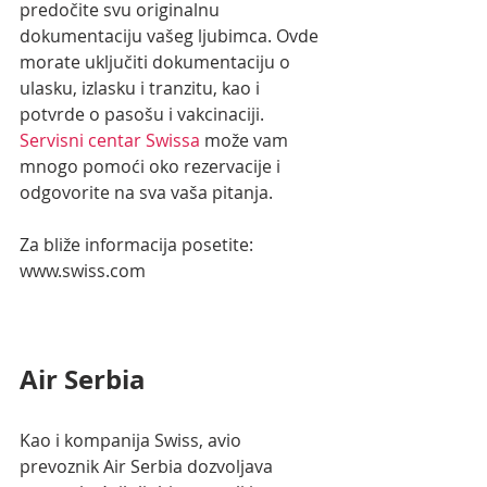
predočite svu originalnu 
dokumentaciju vašeg ljubimca. Ovde 
morate uključiti dokumentaciju o 
ulasku, izlasku i tranzitu, kao i 
potvrde o pasošu i vakcinaciji. 
Servisni centar Swissa
 može vam 
mnogo pomoći oko rezervacije i 
odgovorite na sva vaša pitanja. 
Za bliže informacija posetite:
www.swiss.com
Air Serbia
Kao i kompanija Swiss, avio 
prevoznik Air Serbia dozvoljava 