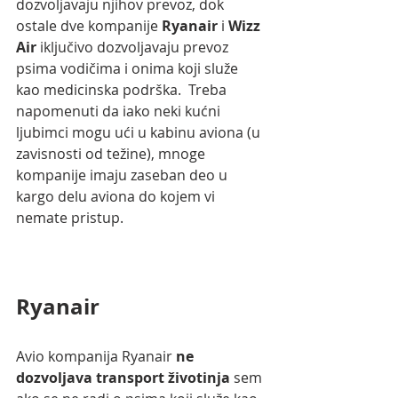
dozvoljavaju njihov prevoz, dok 
ostale dve kompanije 
Ryanair
 i 
Wizz 
Air 
iključivo dozvoljavaju prevoz  
psima vodičima i onima koji služe 
kao medicinska podrška.  Treba 
napomenuti da iako neki kućni 
ljubimci mogu ući u kabinu aviona (u 
zavisnosti od težine), mnoge 
kompanije imaju zaseban deo u 
kargo delu aviona do kojem vi 
nemate pristup. 
Ryanair
Avio kompanija Ryanair 
ne 
dozvoljava transport životinja 
sem 