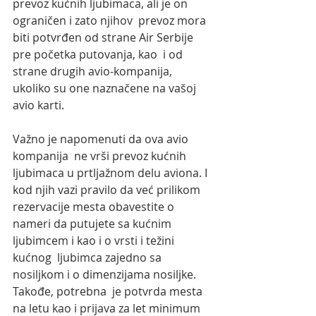
prevoz kućnih ljubimaca, ali je on 
ograničen i zato njihov  prevoz mora 
biti potvrđen od strane Air Serbije 
pre početka putovanja, kao  i od 
strane drugih avio-kompanija, 
ukoliko su one naznačene na vašoj 
avio karti. 
Važno je napomenuti da ova avio 
kompanija  ne vrši prevoz kućnih 
ljubimaca u prtljažnom delu aviona. I 
kod njih vazi pravilo da već prilikom 
rezervacije mesta obavestite o  
nameri da putujete sa kućnim 
ljubimcem i kao i o vrsti i težini 
kućnog  ljubimca zajedno sa 
nosiljkom i o dimenzijama nosiljke. 
Takođe, potrebna  je potvrda mesta 
na letu kao i prijava za let minimum 