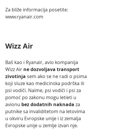
Za bliže informacija posetite:
www.ryanair.com
Wizz Air
Baš kao i Ryanair, avio kompanija 
Wizz Air 
ne dozvoljava transport 
zivotinja
 sem ako se ne radi o psima 
koji sluze kao medicinska podrška ili 
psi vodiči. Naime, psi vodiči i psi za 
pomoć po zakonu mogu letieti u 
avionu 
bez dodatnih naknada
 za 
putnike sa invaliditetom na letovima 
u okviru Evropske unije i iz zemalja 
Evropske unije u zemlje izvan nje. 