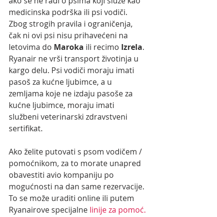
ako se ne radi o psima koji služe kao 
medicinska podrška ili psi vodiči. 
Zbog strogih pravila i ograničenja, 
čak ni ovi psi nisu prihavećeni na 
letovima do 
Maroka
 ili recimo 
Izrela
. 
Ryanair ne vrši transport životinja u 
kargo delu. Psi vodiči moraju imati  
pasoš za kućne ljubimce, a u 
zemljama koje ne izdaju pasoše za 
kućne ljubimce, moraju imati 
službeni veterinarski zdravstveni 
sertifikat. 
Ako želite putovati s psom vodičem / 
pomoćnikom, za to morate unapred 
obavestiti avio kompaniju po 
mogućnosti na dan same rezervacije. 
To se može uraditi online ili putem 
Ryanairove specijalne 
linije za pomoć.