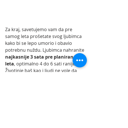
Za kraj, savetujemo vam da pre 
samog leta prošetate svog ljubimca 
kako bi se lepo umorio i obavio 
potrebnu nuždu. Ljubimca nahranite 
najkasnije 3 sata pre planiranog 
leta
, optimalno 4 do 6 sati ranije.  
Životinje baš kao i ljudi ne vole da 
putuju  punog želuca, jer im to može 
stvoriti mučninu. Ako je let kraći od 
tri sata, psi i mačke slobodno mogu 
putovati praznog želuca.
Pre putovanja obavezno 