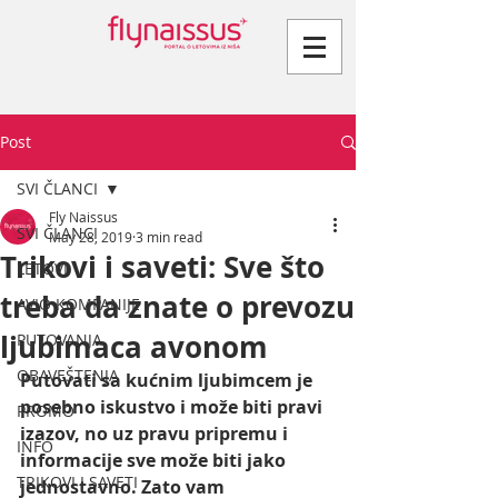
Post
SVI ČLANCI
Fly Naissus
SVI ČLANCI
May 28, 2019
3 min read
Trikovi i saveti: Sve što
LETOVI
treba da znate o prevozu
AVIO KOMPANIJE
ljubimaca avonom
PUTOVANJA
OBAVEŠTENJA
Putovati sa kućnim ljubimcem je 
posebno iskustvo i može biti pravi 
PROMO
izazov, no uz pravu pripremu i 
INFO
informacije sve može biti jako 
TRIKOVI I SAVETI
jednostavno. Zato vam 