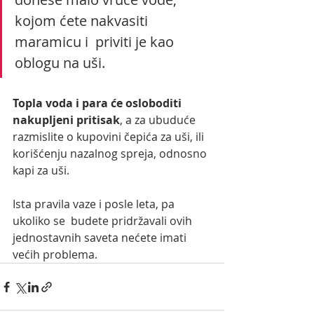
kojom ćete nakvasiti 
maramicu i  priviti je kao 
oblogu na uši.
Topla voda i para će osloboditi 
nakupljeni pritisak
, a za ubuduće 
razmislite o kupovini čepića za uši, ili 
korišćenju nazalnog spreja, odnosno 
kapi za uši.
Ista pravila vaze i posle leta, pa 
ukoliko se  budete pridržavali ovih 
jednostavnih saveta nećete imati 
većih problema.