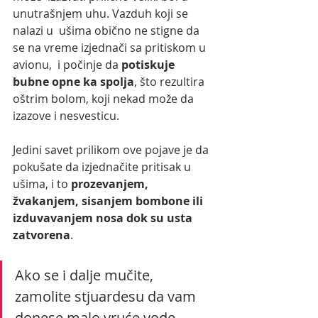
unutrašnjem uhu. Vazduh koji se 
nalazi u  ušima obično ne stigne da 
se na vreme izjednači sa pritiskom u 
avionu,  i počinje da 
potiskuje 
bubne opne ka spolja
, što rezultira 
oštrim bolom, koji nekad može da 
izazove i nesvesticu.
Jedini savet prilikom ove pojave je da 
pokušate da izjednačite pritisak u 
ušima, i to 
prozevanjem, 
žvakanjem, sisanjem bombone ili 
izduvavanjem nosa dok su usta 
zatvorena
.
Ako se i dalje mučite, 
zamolite stjuardesu da vam 
donese malo vruće vode, 