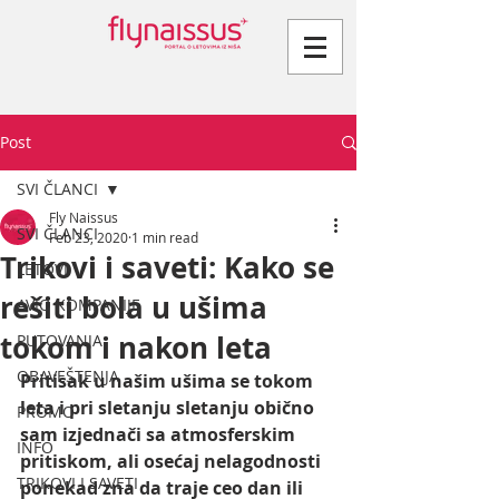
Post
SVI ČLANCI
Fly Naissus
SVI ČLANCI
Feb 23, 2020
1 min read
Trikovi i saveti: Kako se
LETOVI
rešiti bola u ušima
AVIO KOMPANIJE
tokom i nakon leta
PUTOVANJA
OBAVEŠTENJA
Pritisak u našim ušima se tokom 
leta i pri sletanju sletanju obično 
PROMO
sam izjednači sa atmosferskim 
INFO
pritiskom, ali osećaj nelagodnosti 
TRIKOVI I SAVETI
ponekad zna da traje ceo dan ili 