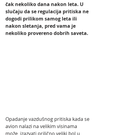
čak nekoliko dana nakon leta. U 
slučaju da se regulacija pritiska ne 
dogodi prilikom samog leta ili 
nakon sletanja, pred vama je 
nekoliko provereno dobrih saveta.
Opadanje vazdušnog pritiska kada se 
avion nalazi na velikim visinama 
može  izazvati prilično veliki bol u 