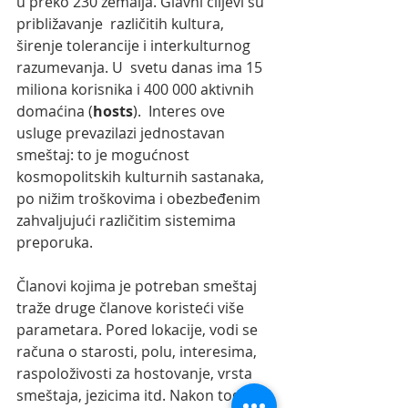
u preko 230 zemalja. Glavni ciljevi su 
približavanje  različitih kultura, 
širenje tolerancije i interkulturnog 
razumevanja. U  svetu danas ima 15 
miliona korisnika i 400 000 aktivnih 
domaćina (
hosts
).  Interes ove 
usluge prevazilazi jednostavan 
smeštaj: to je mogućnost  
kosmopolitskih kulturnih sastanaka, 
po nižim troškovima i obezbeđenim  
zahvaljujući različitim sistemima 
preporuka. 
Članovi kojima je potreban smeštaj 
traže druge članove koristeći više  
parametara. Pored lokacije, vodi se 
računa o starosti, polu, interesima,  
raspoloživosti za hostovanje, vrsta 
smeštaja, jezicima itd. Nakon toga,  