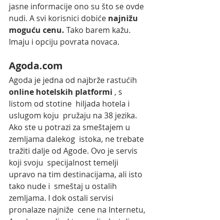
jasne informacije ono su što se ovde 
nudi. A svi korisnici dobiće 
najnižu 
moguću cenu.
 Tako barem kažu. 
Imaju i opciju povrata novaca. 
Agoda.com
Agoda je jedna od najbrže rastućih 
online hotelskih platformi
 , s 
listom od stotine  hiljada hotela i 
uslugom koju  pružaju na 38 jezika. 
Ako ste u potrazi za smeštajem u 
zemljama dalekog  istoka, ne trebate 
tražiti dalje od Agode. Ovo je servis 
koji svoju  specijalnost temelji 
upravo na tim destinacijama, ali isto 
tako nude i  smeštaj u ostalih 
zemljama. I dok ostali servisi 
pronalaze najniže  cene na Internetu, 