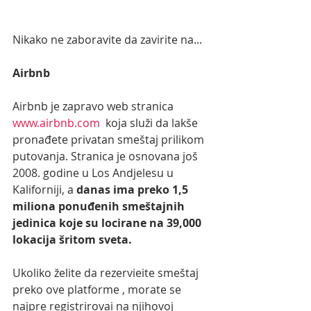
Nikako ne zaboravite da zavirite na...
Airbnb
Airbnb je zapravo web stranica 
www.airbnb.com
  koja služi da lakše 
pronađete privatan smeštaj prilikom 
putovanja. Stranica je osnovana još 
2008. godine u Los Andjelesu u 
Kaliforniji, a 
danas ima preko 1,5 
miliona ponuđenih smeštajnih 
jedinica koje su locirane na 39,000 
lokacija šritom sveta. 
Ukoliko želite da rezervieite smeštaj 
preko ove platforme , morate se  
najpre registrirovai na njihovoj 