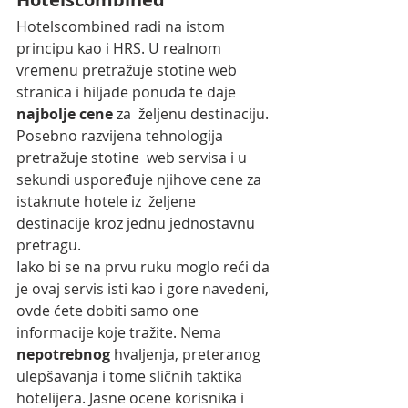
Hotelscombined radi na istom 
principu kao i HRS. U realnom 
vremenu pretražuje stotine web 
stranica i hiljade ponuda te daje  
najbolje cene 
za  željenu destinaciju. 
Posebno razvijena tehnologija 
pretražuje stotine  web servisa i u 
sekundi uspoređuje njihove cene za 
istaknute hotele iz  željene 
destinacije kroz jednu jednostavnu 
pretragu.
Iako bi se na prvu ruku moglo reći da 
je ovaj servis isti kao i gore navedeni, 
ovde ćete dobiti samo one 
informacije koje tražite. Nema 
nepotrebnog 
hvaljenja, preteranog 
ulepšavanja i tome sličnih taktika 
hotelijera. Jasne ocene korisnika i 