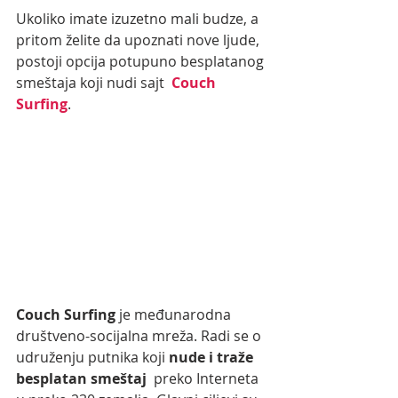
Ukoliko imate izuzetno mali budze, a 
pritom želite da upoznati nove ljude, 
postoji opcija potupuno besplatanog 
smeštaja koji nudi sajt  
Couch 
Surfing
. 
Couch Surfing
 je međunarodna 
društveno-socijalna mreža. Radi se o 
udruženju putnika koji 
nude i traže 
besplatan smeštaj
  preko Interneta 