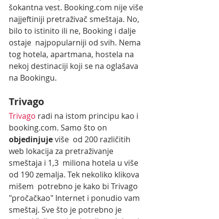
šokantna vest. Booking.com nije više 
najjeftiniji pretraživač smeštaja. No, 
bilo to istinito ili ne, Booking i dalje 
ostaje  najpopularniji od svih. Nema 
tog hotela, apartmana, hostela na 
nekoj destinaciji koji se na oglašava 
na Bookingu.
Trivago
Trivago
 radi na istom principu kao i 
booking.com. Samo što on 
objedinjuje 
više  od 200 različitih 
web lokacija za pretraživanje 
smeštaja i 1,3  miliona hotela u više 
od 190 zemalja. Tek nekoliko klikova 
mišem  potrebno je kako bi Trivago 
"pročačkao" Internet i ponudio vam 
smeštaj. Sve što je potrebno je 