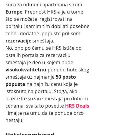
kuća za odmor i apartmana širom 
Europe
. Prednost HRS-a je u tome 
što se možete  registrovati na 
portalu i samim tim dobijati posebne 
cene i dodatne  popuste prilikom 
rezervacije 
smeštaja.
No, ono po čemu se HRS ističe od 
ostalih portala za rezervaciju 
smeštaja je deo u kojem nude 
visokokvalitetnu 
ponudu hotelskog 
smeštaja uz najmanje 
50 posto 
popusta 
na najnižu cenu koja je 
istaknuta na portalu. Stoga, ako 
tražite luksuzan smeštaja po dobrim 
cenama, svakako posetite 
HRS Deals
i imajte na umu da te ponude brzo 
nestaju.
Hotelscombined