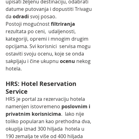
upisati željenu destinaciju, odabrati 
datume putovanja i dopustiti Trivagu 
da 
odradi
 svoj posao.
Postoji mogućnost 
filtriranja 
rezultata po ceni,  udaljenosti, 
kategoriji, opremi i mnogim drugim 
opcijama. Svi korisnici  servisa mogu 
ostaviti svoju ocenu, koje se onda 
sakpljaju i čine ukupnu 
ocenu 
nekog 
hotela.
HRS: Hotel Reservation 
Service
HRS je portal za rezervaciju hotela 
namenjen istovremeno 
poslovnim i 
privatnim korisnicima
.  Iako nije 
toliko popularan kao prethodna dva, 
okuplja iznad 300 hiljada  hotela u 
190 zemalja te više od 400 hiljada 