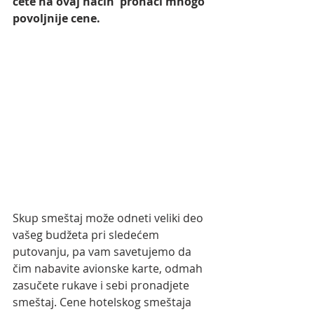
ćete na ovaj način  pronaći mnogo 
povoljnije cene.  
Skup smeštaj može odneti veliki deo 
vašeg budžeta pri sledećem 
putovanju, pa vam savetujemo da 
čim nabavite avionske karte, odmah 
zasučete rukave i sebi pronadjete 
smeštaj. Cene hotelskog smeštaja 