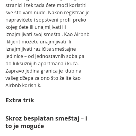
stranici i tek tada ćete moći koristiti 
sve što vam nude. Nakon registracije 
napravićete i sopstveni profil preko 
kojeg ćete ili unajmljivati ili 
iznajmljivati svoj smeštaj. Kao Airbnb 
 klijent možete unajmljivati ili 
iznajmljivati različite smeštajne  
jedinice – od jednostavnih soba pa 
do luksuznijih apartmana i kuća.  
Zapravo jedina granica je  dubina 
vašeg džepa za ono što želite kao 
Airbnb korisnik. 
Extra trik
Skroz besplatan smeštaj – i 
to je moguće