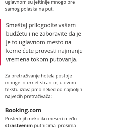
uglavnom su jeftinije mnogo pre 
samog polaska na put.
Smeštaj prilogodite vašem 
budžetu i ne zaboravite da je 
je to uglavnom mesto na 
kome ćete provesti najmanje 
vremena tokom putovanja. 
Za pretraživanje hotela postoje 
mnoge internet stranice, u ovom 
tekstu izdvajamo neked od najboljih i 
najvećih pretraživača:
Booking.com
Poslednjih nekoliko meseci među 
strastvenim 
putnicima  proširila 