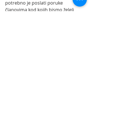
potrebno je poslati poruke 
članovima kod kojih bismo želeli 
ostati.  Takođe, moguće je objaviti 
svoje planove putovanja javno i 
dobiti ponude  od drugih članova. 
Priroda posete, dužina ostajanja (nije 
preporučljivo  više od 3 dana), kao i 
kućna pravila se unapred 
dogovaraju. Potrebno je  dobro 
proučiti i poštovati pravila domaćina 
(
host
). Ovo je važno jer dobijate 
ocene (
reference
) kakvi ste bili kao 
gost. Za domaćina je takođe bitno 
kako se ponaša jer i on dobija ocene 
(
reference
). Od tih ocena kasnije 
zavisi da li će Vas neko ugostiti ili ne. 
Kako funkcioniše?
Evo nekoliko koraka koje je potrebno 