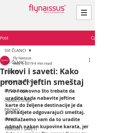
Post
SVI ČLANCI
Fly Naissus
SVI ČLANCI
May 9, 2019
4 min read
Trikovi i saveti: Kako
LETOVI
pronaći jeftin smeštaj
AVIO KOMPANIJE
Prvo i osnovno što trebate da 
PUTOVANJA
uradite kada nabavite jeftine 
OBAVEŠTENJA
karte do željene destinacije je da 
PROMO
pronadjete odgovarajući smeštaj. 
Predlažaemo vam da to uradite 
INFO
odmah nakon kupovine karata, jer 
TRIKOVI I SAVETI