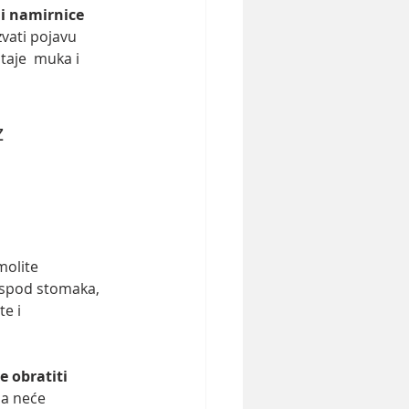
i namirnice 
zvati pojavu 
taje  muka i 
molite 
ispod stomaka, 
e i  
 obratiti 
ja neće 