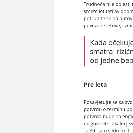
Trudnoća nije bolest, 
smete letiteti avionom
potrudite se da putova
povezane letove,  izme
Kada očekujet
smatra  rizič
od jedne beb
Pre leta
Posavjetujte se sa svo
potvrdu o terminu poro
potvrda bude na englesk
ne govorite lokalni jez
„u 30. sam sedmici  t