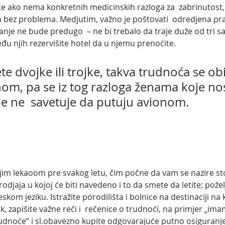
te ako nema konkretnih medicinskih razloga za  zabrinutost, 
 bez problema. Medjutim, važno je poštovati  odredjena prav
nje ne bude predugo  – ne bi trebalo da traje duže od tri sa
đu njih rezervišite hotel da u njemu prenoćite.
e dvojke ili trojke, takva trudnoća se ob
nom, pa se iz tog razloga ženama koje nos
e ne  savetuje da putuju avionom.
jim lekaoom pre svakog letu, čim počne da vam se nazire sto
djaja u kojoj će biti navedeno i to da smete da letite; požel
om jeziku. Istražite porodilišta i bolnice na destinaciji na k
ik, zapišite važne reči i  rečenice o trudnoći, na primjer „ima
rudnoće“ i sl.obavezno kupite odgovarajuće putno osiguranje