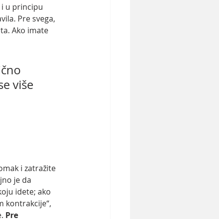
i u principu 
ila. Pre svega, 
ta. Ako imate 
ično 
e više 
mak i zatražite  
jno je da 
oju idete; ako  
m kontrakcije“, 
. 
Pre 