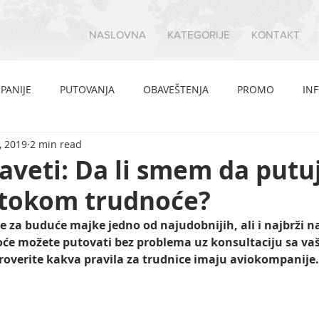
NASLOVNA
KATEGORIJE
KONTAKT
PANIJE
PUTOVANJA
OBAVEŠTENJA
PROMO
IN
, 2019
2 min read
 saveti: Da li smem da put
tokom trudnoće?
 za buduće majke jedno od najudobnijih, ali i najbrži n
će možete putovati bez problema uz konsultaciju sa vaš
overite kakva pravila za trudnice imaju aviokompanije.