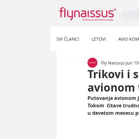
SVI ČLANCI
LETOVI
AVIO KOM
Fly Naissus
Jun 19
Trikovi i
avionom 
Putovanje avionom je
Tokom  čitave trudno
u devetom mesecu pr