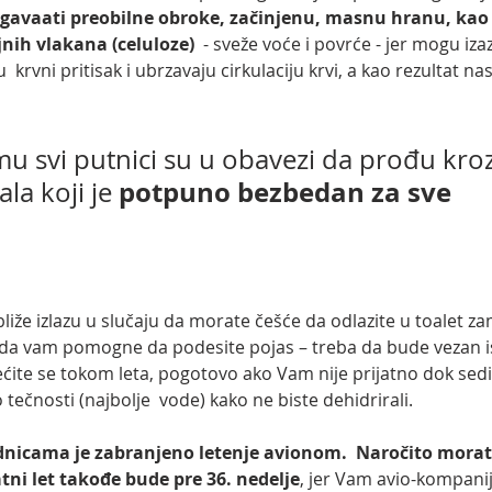
gavaati preobilne obroke, začinjenu, masnu hranu, kao 
jnih vlakana (celuloze)
  - sveže voće i povrće - jer mogu iza
 krvni pritisak i ubrzavaju cirkulaciju krvi, a kao rezultat nas
potpuno bezbedan za sve
la koji je 
liže izlazu u slučaju da morate češće da odlazite u toalet za
a da vam pomogne da podesite pojas – treba da bude vezan 
ećite se tokom leta, pogotovo ako Vam nije prijatno dok sedit
tečnosti (najbolje  vode) kako ne biste dehidrirali. 
udnicama je zabranjeno letenje avionom.  Naročito morate
ni let takođe bude pre 36. nedelje
, jer Vam avio-kompani