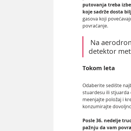
putovanja treba izbe
koje sadrže dosta bil
gasova koji povećavaju 
povraćanje. 
 Na aerodromu svi putnici su u obavezi da prođu kroz 
detektor meta
Tokom leta
Odaberite sedište najb
stuardesu ili stjuard
meenjajte položaj i kr
konzumirajte dovoljno 
Posle 36. nedelje tr
pažnju da vam povrat