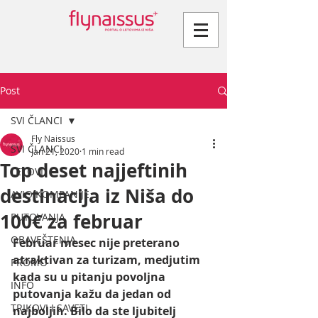
Post
SVI ČLANCI
Fly Naissus
SVI ČLANCI
Jan 21, 2020
1 min read
Top deset najjeftinih
LETOVI
destinacija iz Niša do
AVIO KOMPANIJE
100€ za februar
PUTOVANJA
OBAVEŠTENJA
Februar mesec nije preterano 
atraktivan za turizam, medjutim 
PROMO
kada su u pitanju povoljna 
INFO
putovanja kažu da jedan od 
TRIKOVI I SAVETI
najboljih. Bilo da ste ljubitelj 