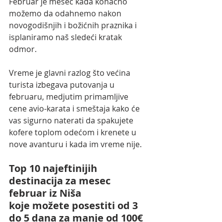
Februar je mesec kada konačno 
možemo da odahnemo nakon 
novogodišnjih i božićnih praznika i 
isplaniramo naš sledeći kratak 
odmor.
Vreme je glavni razlog što većina 
turista izbegava putovanja u 
februaru, medjutim primamljive 
cene avio-karata i smeštaja kako će 
vas sigurno naterati da spakujete 
kofere toplom odećom i krenete u 
nove avanturu i kada im vreme nije.
Top 10 najeftinijih 
destinacija za mesec 
februar iz Niša 
koje možete posestiti od 3 
do 5 dana za manje od 100€