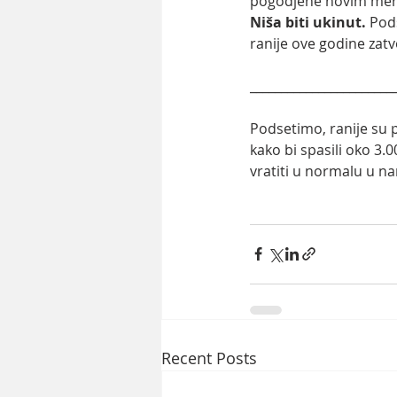
pogodjene novim mera
Niša biti ukinut. 
Pods
ranije ove godine zat
_______________________
Podsetimo, ranije su pi
kako bi spasili oko 3
vratiti u normalu u na
Recent Posts