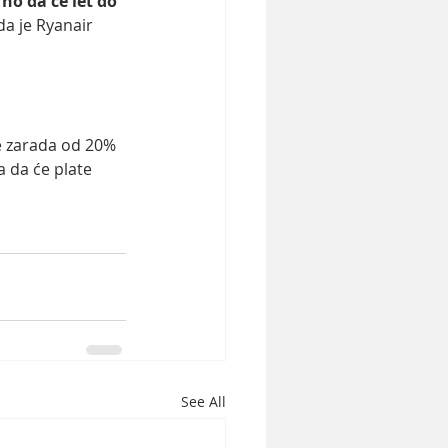
no da će let do 
a je Ryanair 
je zarada od 20%  
 da će plate 
See All