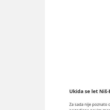
Ukida se let Niš-
Za sada nije poznato da