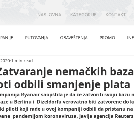
NASLOVNA
KATEGORIJE
KONTAKT
PANIJE
PUTOVANJA
OBAVEŠTENJA
PROMO
IN
, 2020
1 min read
 Zatvaranje nemačkih baz
loti odbili smanjenje plata
mpanija Ryanair saopštila je da će zatvoriti svoju bazu
aze u Berlinu i  Dizeldorfu verovatno biti zatvorene do kr
i piloti koji rade u ovoj kompaniji odbili da pristanu n
zvane  pandemijom koronavirusa, javlja agencija Reuters