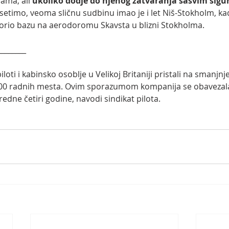
ma, ali 
ukoliko dodje do njenog zatvaranja sasvim sigur
etimo, veoma sličnu sudbinu imao je i let Niš-Stokholm, kad
vorio bazu na aerodoromu Skavsta u blizni Stokholma.
________
loti i kabinsko osoblje u Velikoj Britaniji pristali na smanjn
.000 radnih mesta. Ovim sporazumom kompanija se obavezala
redne četiri godine, navodi sindikat pilota.