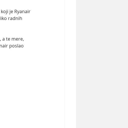
koji je Ryanair 
iko radnih 
 a te mere, 
nair poslao 