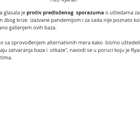
 glasala je 
protiv predloženog  sporazuma
 o uštedama za 
 zbog krize  izazvane pandemijom i za sada nije poznato kol
sano gašenjem ovih baza.
sa sprovođenjem alternativnih mera kako  bismo uštedeli,
u zatvaranja baza i  otkaze", navodi se u poruci koju je Rya
tima.