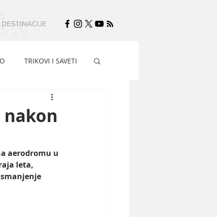
DESTINACIJE
FO
TRIKOVI I SAVETI
a nakon
 na aerodromu u 
aja leta, 
a smanjenje 