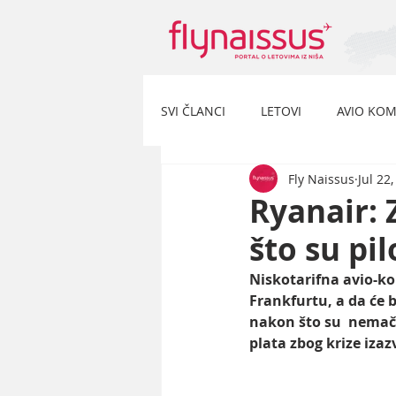
SVI ČLANCI
LETOVI
AVIO KOM
Fly Naissus
Jul 22
Ryanair:
što su pi
Niskotarifna avio-ko
Frankfurtu, a da će b
nakon što su  nemačk
plata zbog krize iza